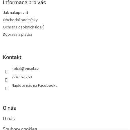
a
Informace pro vás
t
Jak nakupovat
í
Obchodní podmínky
Ochrana osobních údajů
Doprava a platba
Kontakt
hobal
@
email.cz
724 562 260
Najdete nás na Facebooku
O nás
O nás
Soubory cookies