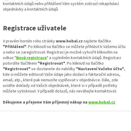
kontaktních údajů nebo přihlášení Vám systém zobrazí rekapitulaci
objednávky a kontaktních údajů.
Registrace uživatele
V pravém horním rohu stránky
www.hobal.cz
najdete tlačítko
"Přihlášení"
. Po kliknutí na tlačítko se můžete přihlásit k Vašemu účtu
a nebo se zaregistrovat. Registraci je možné vytvořit kliknutím na
odkaz "
Nová registrace
" a vyplněním kontaktních údajů. Registraci
potvrdíte tlačítkem
"Registrovat"
. Po kliknutí na tlačítko
"Registrovat"
se dostanete do nabídky
"Nastavení Vašeho účtu"
,
kde si můžete editovat Vaše údaje jako dodací a fakturační adresu,
email, atp., které pak nemusíte vyplňovat v objednávce. Dále, zde
uvidíte doklady od Vašich objednávek, které si v případě potřeby
můžete vytisknout. V případě dotazů, nás neváhejte kontaktovat.
Děkujeme a přejeme Vám příjemný nákup na
www.hobal.cz
Z
á
p