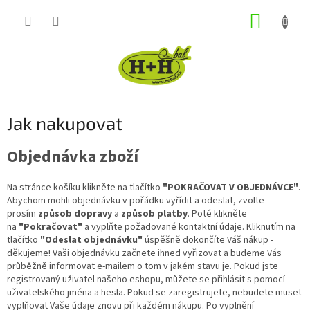
Přejít
NÁKUP
na
obsah
KOŠÍK
Jak nakupovat
Objednávka zboží
Na stránce košíku klikněte na tlačítko
"POKRAČOVAT V OBJEDNÁVCE"
.
Abychom mohli objednávku v pořádku vyřídit a odeslat, zvolte
prosím
způsob dopravy
a
způsob platby
. Poté klikněte
na
"Pokračovat"
a vyplňte požadované kontaktní údaje. Kliknutím na
tlačítko
"Odeslat objednávku"
úspěšně dokončíte Váš nákup -
děkujeme! Vaši objednávku začnete ihned vyřizovat a budeme Vás
průběžně informovat e-mailem o tom v jakém stavu je. Pokud jste
registrovaný uživatel našeho eshopu, můžete se přihlásit s pomocí
uživatelského jména a hesla. Pokud se zaregistrujete, nebudete muset
vyplňovat Vaše údaje znovu při každém nákupu. Po vyplnění