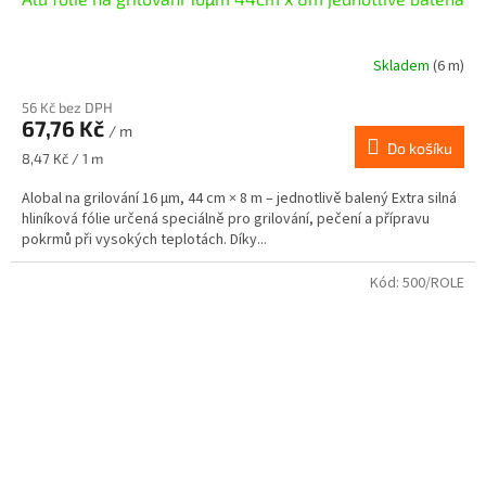
Skladem
(6 m)
56 Kč bez DPH
67,76 Kč
/ m
Do košíku
Měrná
8,47 Kč / 1 m
cena:
Alobal na grilování 16 µm, 44 cm × 8 m – jednotlivě balený Extra silná
hliníková fólie určená speciálně pro grilování, pečení a přípravu
pokrmů při vysokých teplotách. Díky...
Kód:
500/ROLE