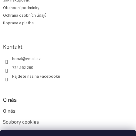
Jak nakupovat
í
v
Obchodní podmínky
ý
p
Ochrana osobních údajů
i
Doprava a platba
s
u
Kontakt
hobal
@
email.cz
724 562 260
Najdete nás na Facebooku
O nás
O nás
Soubory cookies
Napište nám