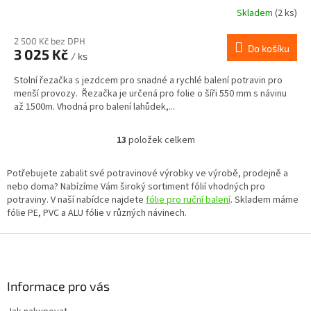
Skladem
(2 ks)
2 500 Kč bez DPH
Do košíku
3 025 Kč
/ ks
Stolní řezačka s jezdcem pro snadné a rychlé balení potravin pro
menší provozy. Řezačka je určená pro folie o šíři 550 mm s návinu
až 1500m. Vhodná pro balení lahůdek,...
13
položek celkem
O
v
l
Potřebujete zabalit své potravinové výrobky ve výrobě, prodejně a
á
nebo doma? Nabízíme Vám široký sortiment fólií vhodných pro
d
potraviny. V naší nabídce najdete
fólie pro ruční balení
. Skladem máme
a
fólie PE, PVC a ALU fólie v různých návinech.
c
í
Z
p
á
r
p
v
a
Informace pro vás
k
t
y