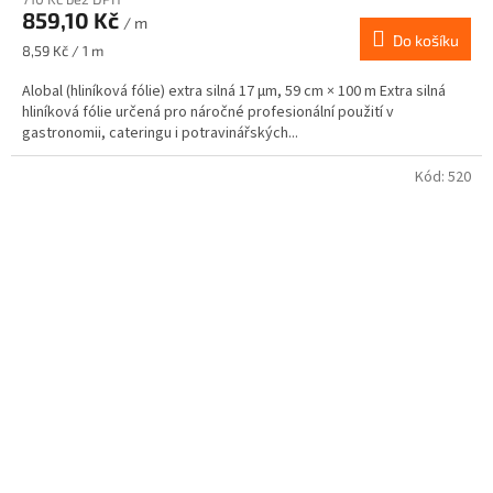
859,10 Kč
/ m
Do košíku
Měrná
8,59 Kč / 1 m
cena:
Alobal (hliníková fólie) extra silná 17 µm, 59 cm × 100 m Extra silná
hliníková fólie určená pro náročné profesionální použití v
gastronomii, cateringu i potravinářských...
Kód:
520