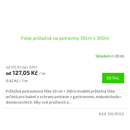
Folie průtažná na potraviny 30cm x 300m
Skladem
(>20 m)
od 105 Kč bez DPH
127,05 Kč
od
/ m
DETAIL
Měrná
0,42 Kč / 1 m
cena:
Průtažná potravinová fólie 30 cm × 300 m Kvalitní průtažná fólie
určená pro balení a ochranu potravin v gastronomii, maloobchodu i
domácnostech. Díky své pružnosti a...
Kód:
501/ROLE