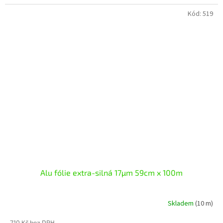
Kód:
519
Alu fólie extra-silná 17µm 59cm x 100m
Skladem
(10 m)
710 Kč bez DPH