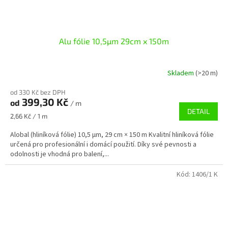
Alu fólie 10,5µm 29cm x 150m
Skladem
(>20 m)
od 330 Kč bez DPH
399,30 Kč
od
/ m
DETAIL
Měrná
2,66 Kč / 1 m
cena:
Alobal (hliníková fólie) 10,5 µm, 29 cm × 150 m Kvalitní hliníková fólie
určená pro profesionální i domácí použití. Díky své pevnosti a
odolnosti je vhodná pro balení,...
Kód:
1406/1 K