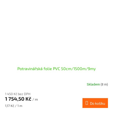
Potravinářská folie PVC 50cm/1500m/9my
Skladem
(8 m)
1 450 Kč bez DPH
1 754,50 Kč
/ m
Do košíku
Měrná
1,17 Kč / 1 m
cena: