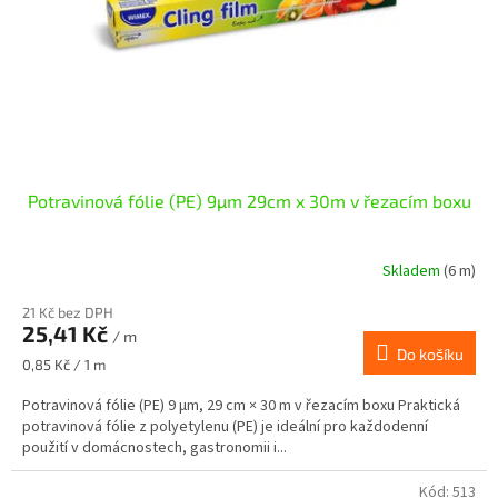
o
d
u
k
t
ů
Potravinová fólie (PE) 9µm 29cm x 30m v řezacím boxu
Skladem
(6 m)
21 Kč bez DPH
25,41 Kč
/ m
Do košíku
Měrná
0,85 Kč / 1 m
cena:
Potravinová fólie (PE) 9 µm, 29 cm × 30 m v řezacím boxu Praktická
potravinová fólie z polyetylenu (PE) je ideální pro každodenní
použití v domácnostech, gastronomii i...
Kód:
513