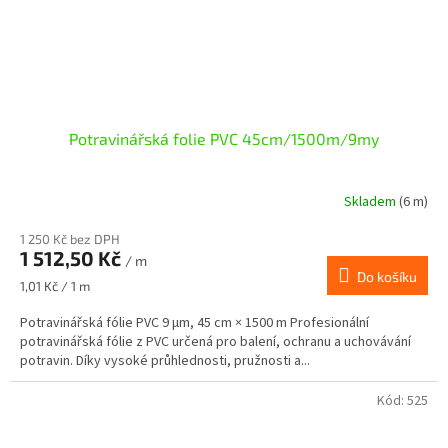
Potravinářská folie PVC 45cm/1500m/9my
Skladem
(6 m)
1 250 Kč bez DPH
1 512,50 Kč
/ m
Do košíku
Měrná
1,01 Kč / 1 m
cena:
Potravinářská fólie PVC 9 µm, 45 cm × 1500 m Profesionální
potravinářská fólie z PVC určená pro balení, ochranu a uchovávání
potravin. Díky vysoké průhlednosti, pružnosti a...
Kód:
525