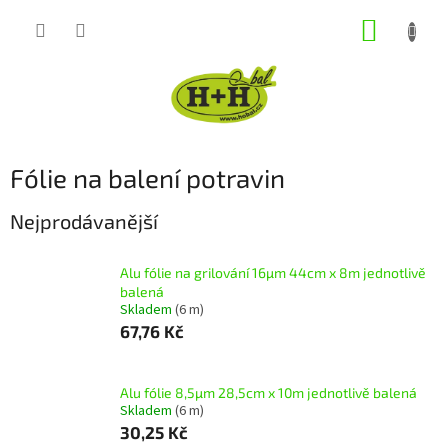
Přejít
NÁKUP
na
obsah
KOŠÍK
Fólie na balení potravin
Nejprodávanější
Alu fólie na grilování 16µm 44cm x 8m jednotlivě
balená
Skladem
(6 m)
67,76 Kč
Alu fólie 8,5µm 28,5cm x 10m jednotlivě balená
Skladem
(6 m)
30,25 Kč