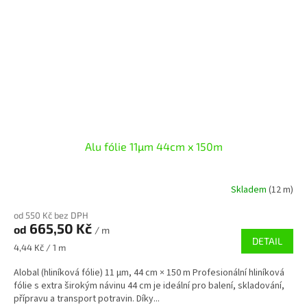
Alu fólie 11µm 44cm x 150m
Skladem
(12 m)
od 550 Kč bez DPH
665,50 Kč
od
/ m
DETAIL
Měrná
4,44 Kč / 1 m
cena:
Alobal (hliníková fólie) 11 µm, 44 cm × 150 m Profesionální hliníková
fólie s extra širokým návinu 44 cm je ideální pro balení, skladování,
přípravu a transport potravin. Díky...