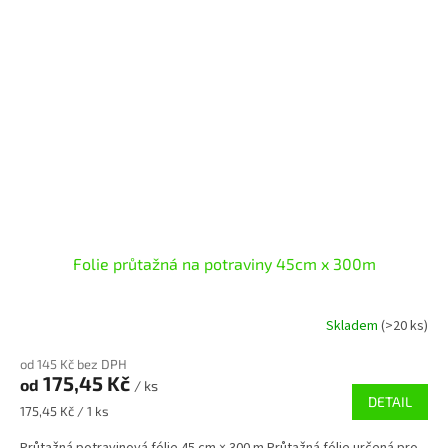
Folie průtažná na potraviny 45cm x 300m
Skladem
(>20 ks)
od 145 Kč bez DPH
175,45 Kč
od
/ ks
DETAIL
Měrná
175,45 Kč / 1 ks
cena:
Průtažná potravinová fólie 45 cm × 300 m Průtažná fólie určená pro