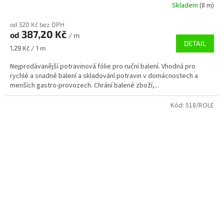
Skladem
(8 m)
od 320 Kč bez DPH
387,20 Kč
od
/ m
DETAIL
Měrná
1,29 Kč / 1 m
cena:
Nejprodávanější potravinová fólie pro ruční balení. Vhodná pro
rychlé a snadné balení a skladování potravin v domácnostech a
menších gastro-provozech. Chrání balené zboží,...
Kód:
518/ROLE