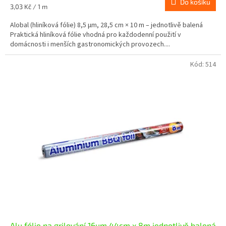
Do košíku
Měrná
3,03 Kč / 1 m
cena:
Alobal (hliníková fólie) 8,5 µm, 28,5 cm × 10 m – jednotlivě balená
Praktická hliníková fólie vhodná pro každodenní použití v
domácnosti i menších gastronomických provozech....
Kód:
514
Alu fólie na grilování 16µm 44cm x 8m jednotlivě balená