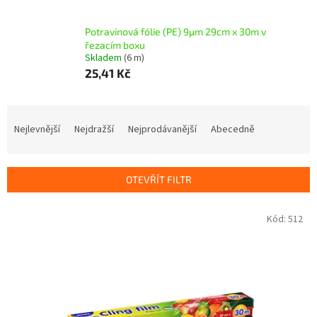
Potravinová fólie (PE) 9µm 29cm x 30m v
řezacím boxu
Skladem
(6 m)
25,41 Kč
Ř
a
Nejlevnější
Nejdražší
Nejprodávanější
Abecedně
z
e
n
OTEVŘÍT FILTR
í
p
V
Kód:
512
r
ý
o
p
d
i
u
s
k
p
t
r
ů