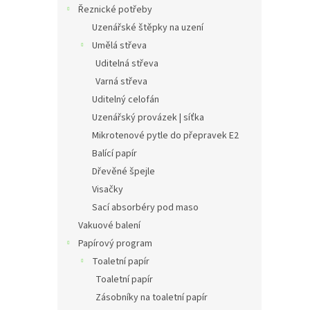
Řeznické potřeby
Uzenářské štěpky na uzení
Umělá střeva
Uditelná střeva
Varná střeva
Uditelný celofán
Uzenářský provázek | síťka
Mikrotenové pytle do přepravek E2
Balící papír
Dřevěné špejle
Visačky
Sací absorbéry pod maso
Vakuové balení
Papírový program
Toaletní papír
Toaletní papír
Zásobníky na toaletní papír