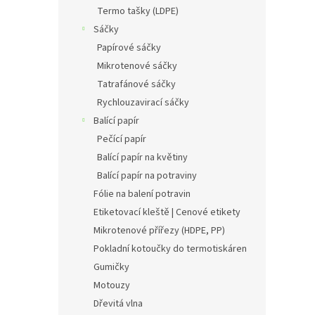
n
Termo tašky (LDPE)
e
Sáčky
l
Papírové sáčky
Mikrotenové sáčky
Tatrafánové sáčky
Rychlouzavirací sáčky
Balící papír
Pečící papír
Balící papír na květiny
Balící papír na potraviny
Fólie na balení potravin
Etiketovací kleště | Cenové etikety
Mikrotenové přířezy (HDPE, PP)
Pokladní kotoučky do termotiskáren
Gumičky
Motouzy
Dřevitá vlna