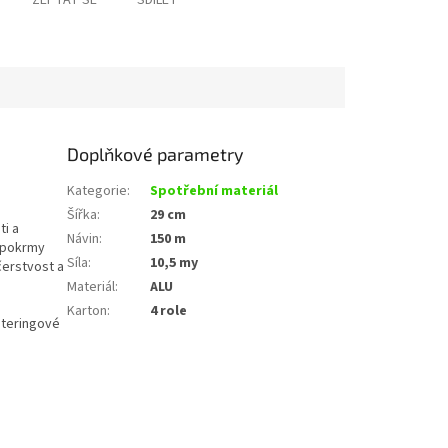
ZEPTAT SE
SDÍLET
Doplňkové parametry
Kategorie
:
Spotřební materiál
Šířka
:
29 cm
ti a
Návin
:
150 m
í pokrmy
Síla
:
10,5 my
čerstvost a
Materiál
:
ALU
Karton
:
4 role
ateringové