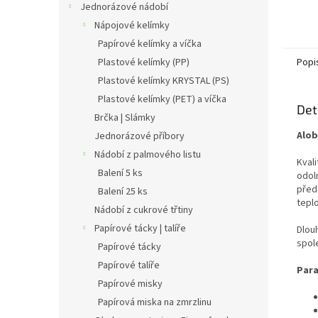
Jednorázové nádobí
Nápojové kelímky
Papírové kelímky a víčka
Plastové kelímky (PP)
Popi
Plastové kelímky KRYSTAL (PS)
Plastové kelímky (PET) a víčka
Det
Brčka | Slámky
Alob
Jednorázové příbory
Nádobí z palmového listu
Kvali
Balení 5 ks
odoln
před
Balení 25 ks
teplo
Nádobí z cukrové třtiny
Papírové tácky | talíře
Dlou
spol
Papírové tácky
Papírové talíře
Para
Papírové misky
Papírová miska na zmrzlinu