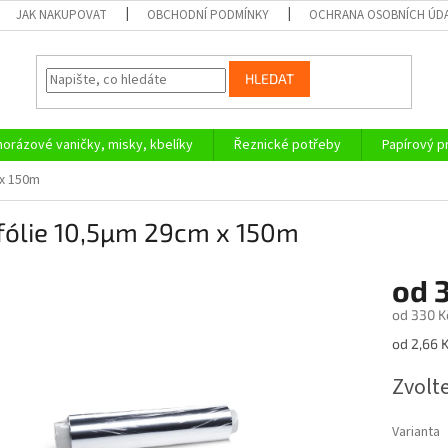
JAK NAKUPOVAT
OBCHODNÍ PODMÍNKY
OCHRANA OSOBNÍCH ÚD
HLEDAT
orázové vaničky, misky, kbelíky
Řeznické potřeby
Papírový 
 x 150m
fólie 10,5µm 29cm x 150m
od
od
330 K
Měrná
od 2,66 K
cena:
Zvolt
Varianta