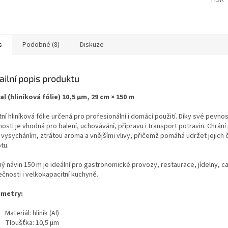
TISK
s
Podobné (8)
Diskuze
ailní popis produktu
al (hliníková fólie) 10,5 µm, 29 cm × 150 m
tní hliníková fólie určená pro profesionální i domácí použití. Díky své pevnos
osti je vhodná pro balení, uchovávání, přípravu i transport potravin. Chrán
 vysycháním, ztrátou aroma a vnějšími vlivy, přičemž pomáhá udržet jejich 
tu.
hý návin 150 m je ideální pro gastronomické provozy, restaurace, jídelny, c
ečnosti i velkokapacitní kuchyně.
metry:
Materiál: hliník (Al)
Tloušťka: 10,5 µm