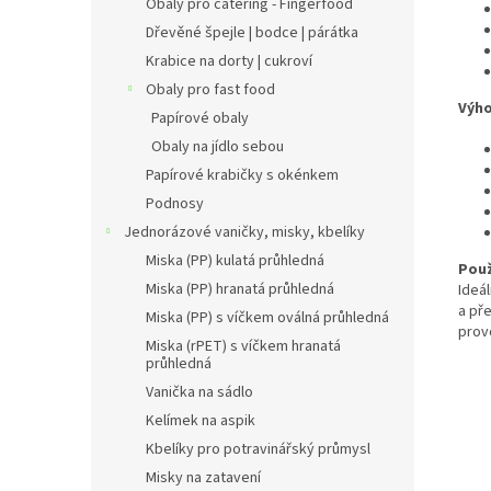
Obaly pro catering - Fingerfood
Dřevěné špejle | bodce | párátka
Krabice na dorty | cukroví
Obaly pro fast food
Výho
Papírové obaly
Obaly na jídlo sebou
Papírové krabičky s okénkem
Podnosy
Jednorázové vaničky, misky, kbelíky
Miska (PP) kulatá průhledná
Použ
Miska (PP) hranatá průhledná
Ideál
a př
Miska (PP) s víčkem oválná průhledná
prov
Miska (rPET) s víčkem hranatá
průhledná
Vanička na sádlo
Kelímek na aspik
Kbelíky pro potravinářský průmysl
Misky na zatavení