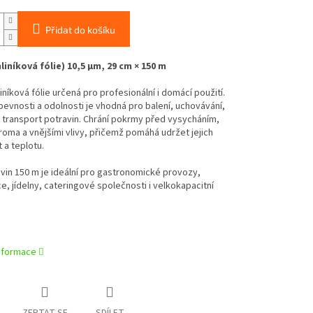
Přidat do košíku
liníková fólie) 10,5 µm, 29 cm × 150 m
liníková fólie určená pro profesionální i domácí použití.
pevnosti a odolnosti je vhodná pro balení, uchovávání,
i transport potravin. Chrání pokrmy před vysycháním,
roma a vnějšími vlivy, přičemž pomáhá udržet jejich
 a teplotu.
vin 150 m je ideální pro gastronomické provozy,
e, jídelny, cateringové společnosti i velkokapacitní
informace