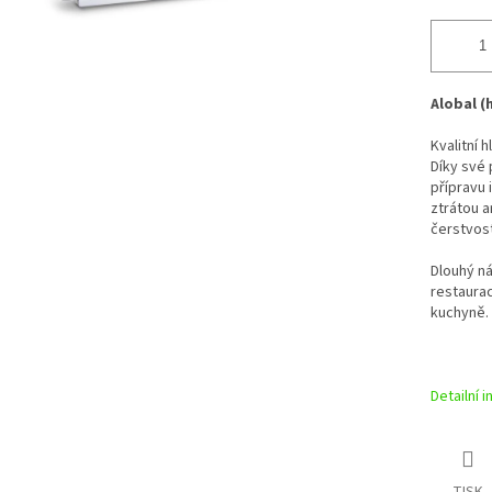
Alobal (h
Kvalitní h
Díky své 
přípravu 
ztrátou a
čerstvost
Dlouhý ná
restaurac
kuchyně.
Detailní 