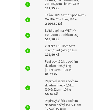
24x16x2,5cm | balení 25 ks
332,75 Kč
Taška LDPE termo s potiskem -
MALINA 42x47 cm, 100 ks
2 964,50 Kč
Balicí papír na KVĚTINY
80x100cm s potiskem 25g
568,70 Kč
Vidlička EKO kompozit
dřevo/plast (WPC) 18cm
108,90 Kč
Papírový sáček s bočním
skladem hnědý 1 kg
(11+6x24cm), 100 ks
66,55 Kč
Papírový sáček s bočním
skladem hnědý 0,5 kg
(10+5x22cm), 100 ks
54,45 Kč
Papírový sáček s bočním
skladem hnědý 15+7x35 cm
`2,5kg` [500 ks]