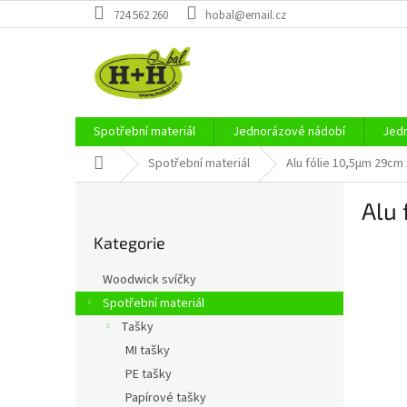
Přejít
724 562 260
hobal@email.cz
na
obsah
Spotřební materiál
Jednorázové nádobí
Jedn
Domů
Spotřební materiál
Alu fólie 10,5µm 29cm
P
Alu 
o
Přeskočit
s
Kategorie
kategorie
t
r
Woodwick svíčky
a
Spotřební materiál
n
Tašky
n
í
MI tašky
p
PE tašky
a
Papírové tašky