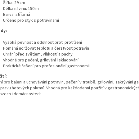
Šířka: 29 cm
Délka návinu: 150 m
Barva: stříbrná
Určeno pro styk s potravinami
dy:
Vysoká pevnost a odolnost proti protržení
Pomáhá udržovat teplotu a čerstvost potravin
Chrání před světlem, vlhkostí a pachy
Vhodná pro pečení, grilování i skladování
Praktické řešení pro profesionální gastronomii
ití:
ní pro balení a uchovávání potravin, pečení v troubě, grilování, zakrývání 
epravu hotových pokrmů. Vhodná pro každodenní použití v gastronomickýc
ozech i domácnostech.