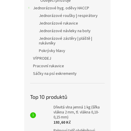
Odvíjecí přístroje
Jednorázové hyg. oděvy HACCP
Jednorázové roušky | respirátory
Jednorázové rukavice
Jednorázové návleky na boty
Jednorázové zástěry | pláště |
rukávníky
Pokrývky hlavy
VÝPRODEJ
Pracovní rukavice
Sáčky na psí exkrementy
Top 10 produktů
Dřevitá vlna jemná 1 kg (šířka
vlákna 2 mm, tl. vlákna 0,10-
0,15 mm)
193,60 Kč
Palmový talíř obdélníkový