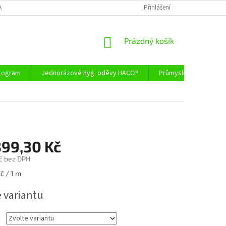
AJŮ
DOPRAVA A PLATBA
Přihlášení
NÁKUPNÍ
Prázdný košík
KOŠÍK
program
Jednorázové hyg. oděvy HACCP
Průmyslové obaly
399,30 Kč
č
bez DPH
č / 1 m
e variantu