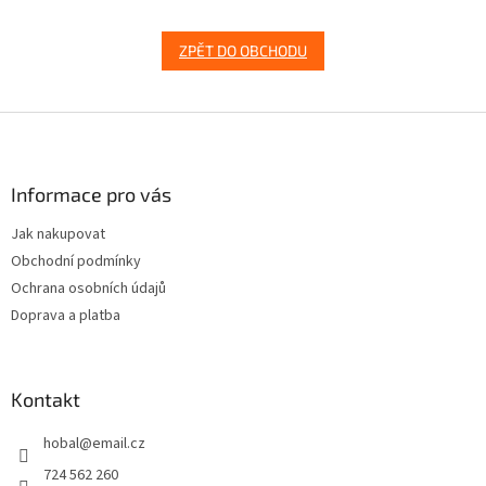
ZPĚT DO OBCHODU
Z
á
p
a
Informace pro vás
t
Jak nakupovat
í
Obchodní podmínky
Ochrana osobních údajů
Doprava a platba
Kontakt
hobal
@
email.cz
724 562 260