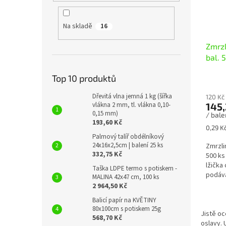
Na skladě
16
Zmrzl
bal. 
Top 10 produktů
Dřevitá vlna jemná 1 kg (šířka
120 Kč
vlákna 2 mm, tl. vlákna 0,10-
145,
0,15 mm)
/ bale
193,60 Kč
Měrná
0,29 Kč
cena:
Palmový talíř obdélníkový
24x16x2,5cm | balení 25 ks
Zmrzli
332,75 Kč
500 ks
lžička
Taška LDPE termo s potiskem -
podává
MALINA 42x47 cm, 100 ks
jogurt
2 964,50 Kč
Balicí papír na KVĚTINY
80x100cm s potiskem 25g
Jistě oc
568,70 Kč
oslavy. 