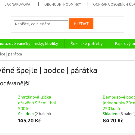
JAK NAKUPOVAT
OBCHODNÍ PODMÍNKY
OCHRANA OSOBNÍCH ÚD
HLEDAT
orázové vaničky, misky, kbelíky
Řeznické potřeby
Papírový 
dce | párátka
ěné špejle | bodce | párátka
odávanější
Zmrzlinová lžička
Bambusové bodc
dřevěná 9,5cm - bal.
jednohubky 20cm
500 ks
250 kusů
Skladem
(2 balení)
Skladem
(6 balení
145,20 Kč
84,70 Kč