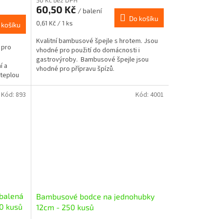
60,50 Kč
/ balení
Do košíku
Měrná
0,61 Kč / 1 ks
 košíku
cena:
Kvalitní bambusové špejle s hrotem. Jsou
 pro
vhodné pro použití do domácnosti i
gastrovýroby. Bambusové špejle jsou
í a
vhodné pro přípravu špízů.
 teplou
Kód:
893
Kód:
4001
 balená
Bambusové bodce na jednohubky
0 kusů
12cm - 250 kusů