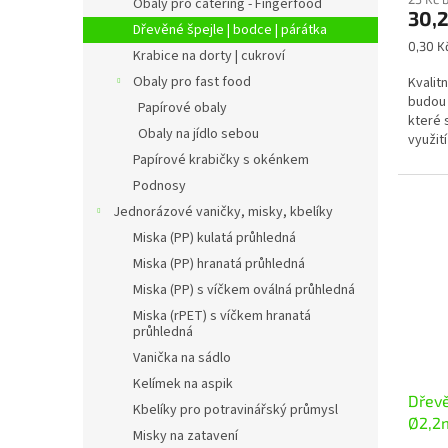
Obaly pro catering - Fingerfood
30,
Dřevěné špejle | bodce | párátka
Měrná
0,30 Kč
Krabice na dorty | cukroví
cena:
Obaly pro fast food
Kvalit
budou 
Papírové obaly
které 
Obaly na jídlo sebou
využit
masa a.
Papírové krabičky s okénkem
Podnosy
Jednorázové vaničky, misky, kbelíky
Miska (PP) kulatá průhledná
Miska (PP) hranatá průhledná
Miska (PP) s víčkem oválná průhledná
Miska (rPET) s víčkem hranatá
průhledná
Vanička na sádlo
Kelímek na aspik
Dřev
Kbelíky pro potravinářský průmysl
Ø2,2m
Misky na zatavení