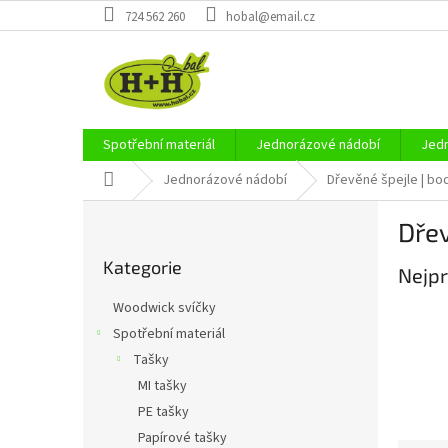
Přejít
724 562 260
hobal@email.cz
na
obsah
Spotřební materiál
Jednorázové nádobí
Jedn
Domů
Jednorázové nádobí
Dřevěné špejle | bo
P
Dřev
o
Přeskočit
s
Kategorie
kategorie
Nejpr
t
r
Woodwick svíčky
a
Spotřební materiál
n
Tašky
n
í
MI tašky
p
PE tašky
a
Papírové tašky