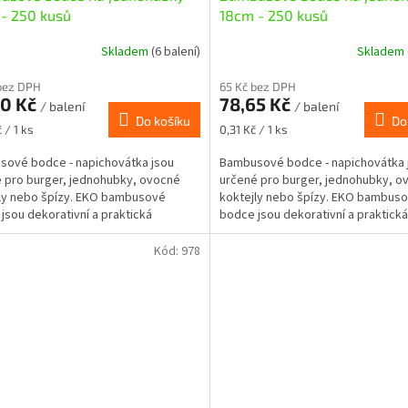
- 250 kusů
18cm - 250 kusů
Skladem
(6 balení)
Skladem
bez DPH
65 Kč bez DPH
60 Kč
78,65 Kč
/ balení
/ balení
Do košíku
Do
Měrná
 / 1 ks
0,31 Kč / 1 ks
cena:
ové bodce - napichovátka jsou
Bambusové bodce - napichovátka 
 pro burger, jednohubky, ovocné
určené pro burger, jednohubky, o
ly nebo špízy. EKO bambusové
koktejly nebo špízy. EKO bambus
jsou dekorativní a praktická
bodce jsou dekorativní a praktická
a pro studenou i teplou...
pomůcka pro studenou i teplou...
Kód:
978