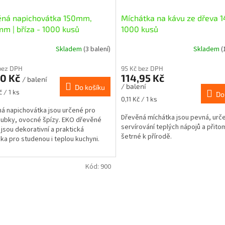
ěná napichovátka 150mm,
Míchátka na kávu ze dřeva 1
m | bříza - 1000 kusů
1000 kusů
Skladem
(3 balení)
Skladem
(
bez DPH
95 Kč bez DPH
70 Kč
114,95 Kč
/ balení
/ balení
Do košíku
 / 1 ks
Do
Měrná
0,11 Kč / 1 ks
cena:
á napichovátka jsou určené pro
Dřevěná míchátka jsou pevná, urč
ubky, ovocné špízy. EKO dřevěné
servírování teplých nápojů a přito
jsou dekorativní a praktická
šetrné k přírodě.
a pro studenou i teplou kuchyni.
Kód:
900