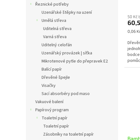
Řeznické potřeby
Uzenářské štěpky na uzení
50 Kč 
Umělá střeva
60,
Uditelná střeva
Měrná
0,06 Kč
Varná střeva
cena:
Dřevěn
Uditelný celofán
jednoh
Uzenářský provázek | síťka
bodce 
pomůck
Mikrotenové pytle do přepravek E2
Balící papír
Dřevěné špejle
Visačky
Sací absorbéry pod maso
Vakuové balení
Papírový program
Toaletní papír
Toaletní papír
Zásobníky na toaletní papír
Bamb