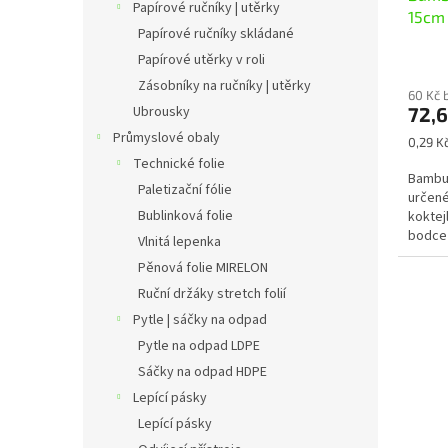
Papírové ručníky | utěrky
15cm 
Papírové ručníky skládané
Papírové utěrky v roli
Zásobníky na ručníky | utěrky
60 Kč 
72,
Ubrousky
Průmyslové obaly
Měrná
0,29 Kč
cena:
Technické folie
Bambus
Paletizační fólie
určené
Bublinková folie
koktej
bodce 
Vlnitá lepenka
pomůck
Pěnová folie MIRELON
Ruční držáky stretch folií
Pytle | sáčky na odpad
Pytle na odpad LDPE
Sáčky na odpad HDPE
Lepící pásky
Lepící pásky