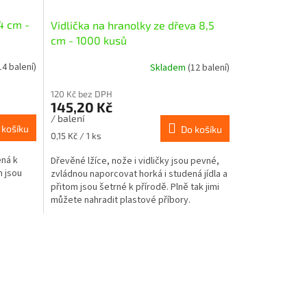
4 cm -
Vidlička na hranolky ze dřeva 8,5
cm - 1000 kusů
14 balení)
Skladem
(12 balení)
120 Kč bez DPH
145,20 Kč
/ balení
 košíku
Do košíku
Měrná
0,15 Kč / 1 ks
cena:
ená k
Dřevěné lžíce, nože i vidličky jsou pevné,
m jsou
zvládnou naporcovat horká i studená jídla a
přitom jsou šetrné k přírodě. Plně tak jimi
můžete nahradit plastové příbory.