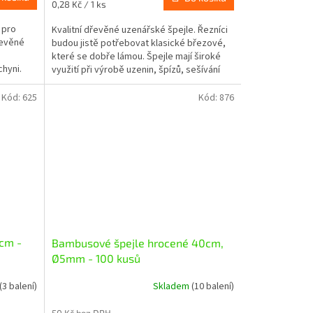
Měrná
0,28 Kč / 1 ks
cena:
 pro
Kvalitní dřevěné uzenářské špejle. Řezníci
řevěné
budou jistě potřebovat klasické březové,
které se dobře lámou. Špejle mají široké
hyni.
využití při výrobě uzenin, špízů, sešívání
masa a...
Kód:
625
Kód:
876
cm -
Bambusové špejle hrocené 40cm,
Ø5mm - 100 kusů
(3 balení)
Skladem
(10 balení)
50 Kč bez DPH