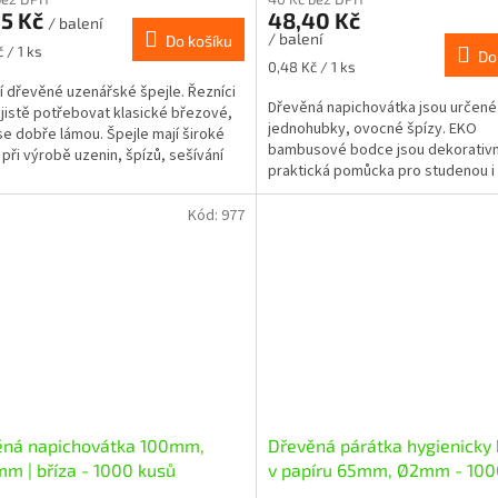
25 Kč
48,40 Kč
/ balení
/ balení
Do košíku
 / 1 ks
Do
Měrná
0,48 Kč / 1 ks
cena:
ní dřevěné uzenářské špejle. Řezníci
Dřevěná napichovátka jsou určené
jistě potřebovat klasické březové,
jednohubky, ovocné špízy. EKO
se dobře lámou. Špejle mají široké
bambusové bodce jsou dekorativn
í při výrobě uzenin, špízů, sešívání
praktická pomůcka pro studenou i
..
kuchyni.
Kód:
977
ěná napichovátka 100mm,
Dřevěná párátka hygienicky
m | bříza - 1000 kusů
v papíru 65mm, Ø2mm - 100