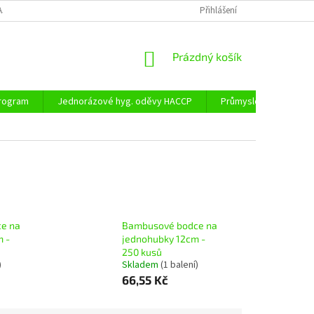
AJŮ
DOPRAVA A PLATBA
Přihlášení
NÁKUPNÍ
Prázdný košík
KOŠÍK
program
Jednorázové hyg. oděvy HACCP
Průmyslové obaly
e na
Bambusové bodce na
 -
jednohubky 12cm -
250 kusů
)
Skladem
(1 balení)
66,55 Kč