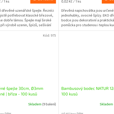
Měrná
 / 1 ks
0,02 Kč / 1 ks
cena:
ní dřevěné uzenářské špejle. Řezníci
Dřevěná napichovátka jsou určené
jistě potřebovat klasické březové,
jednohubky, ovocné špízy. EKO d
se dobře lámou. Špejle mají široké
bodce jsou dekorativní a praktická
í při výrobě uzenin, špízů, sešívání
pomůcka pro studenou i teplou kuc
..
Kód:
975
ěné špejle 30cm, Ø3mm
Bambusový bodec NATUR 12
né | bříza - 100 kusů
100 kusů
Skladem
(9 balení)
Skladem
bez DPH
40 Kč bez DPH