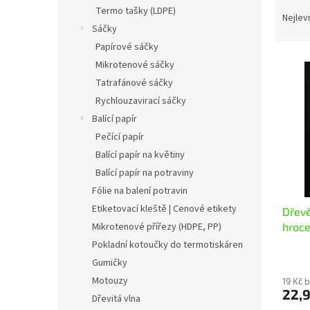
Ř
n
Termo tašky (LDPE)
a
e
Nejlev
Sáčky
z
l
e
Papírové sáčky
V
n
Mikrotenové sáčky
ý
í
Tatrafánové sáčky
p
p
Rychlouzavirací sáčky
i
r
Balící papír
s
o
p
Pečící papír
d
r
u
Balící papír na květiny
o
k
Balící papír na potraviny
d
t
Fólie na balení potravin
u
ů
Etiketovací kleště | Cenové etikety
Dřev
k
hroce
Mikrotenové přířezy (HDPE, PP)
t
ů
Pokladní kotoučky do termotiskáren
Gumičky
Motouzy
19 Kč 
22,
Dřevitá vlna