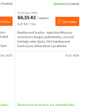
10 balení)
Skladem
(1 balení)
55 Kč bez DPH
66,55 Kč
/ balení
 košíku
Do košíku
Měrná
0,27 Kč / 1 ks
cena:
 pro
Bambusové bodce - napichovátka jsou
řevěné
určené pro burger, jednohubky, ovocné
koktejly nebo špízy. EKO bambusové
hyni.
bodce jsou dekorativní a praktická
pomůcka pro studenou i teplou...
Kód:
4003
Kód:
4004
hubky
Bambusové bodce na jednohubky