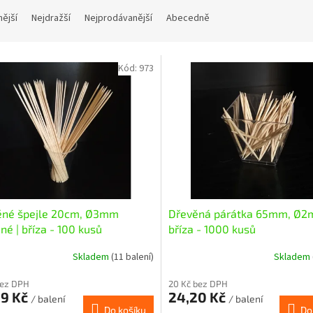
nější
Nejdražší
Nejprodávanější
Abecedně
Kód:
973
ěné špejle 20cm, Ø3mm
Dřevěná párátka 65mm, Ø
né | bříza - 100 kusů
bříza - 1000 kusů
Skladem
(11 balení)
Skladem
bez DPH
20 Kč bez DPH
99 Kč
24,20 Kč
/ balení
/ balení
Do košíku
Do