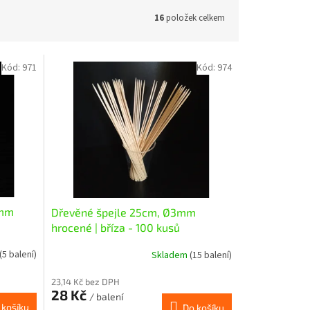
16
položek celkem
Kód:
971
Kód:
974
2mm
Dřevěné špejle 25cm, Ø3mm
hrocené | bříza - 100 kusů
(5 balení)
Skladem
(15 balení)
23,14 Kč bez DPH
28 Kč
/ balení
 košíku
Do košíku