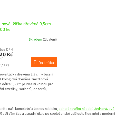
inová lžička dřevěná 9,5cm -
500 ks
Skladem
(2 balení)
 bez DPH
20 Kč
ní
Do košíku
 / 1 ks
nová lžička dřevěná 9,5 cm – balení
 Ekologická dřevěná zmrzlinová
 o délce 9,5 cm je ideální volbou pro
ní zmrzliny, sorbetů, dezertů,
ů nebo...
O
v
eníte naši kompletní a úplnou nabídku
jednorázového nádobí
.
Jednorázové
l
Ušetří Vám čas a usnadní úklid po společenské události. Elegantní a modern