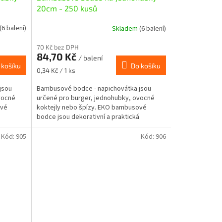
20cm - 250 kusů
(6 balení)
Skladem
(6 balení)
70 Kč bez DPH
84,70 Kč
/ balení
 košíku
Do košíku
Měrná
0,34 Kč / 1 ks
cena:
jsou
Bambusové bodce - napichovátka jsou
vocné
určené pro burger, jednohubky, ovocné
ové
koktejly nebo špízy. EKO bambusové
bodce jsou dekorativní a praktická
pomůcka pro studenou i teplou...
Kód:
905
Kód:
906