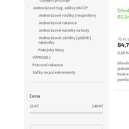
Odvíjecí přístroje
Jednorázové hyg. oděvy HACCP
Dřev
Jednorázové roušky | respirátory
Ø2,2m
Jednorázové rukavice
Jednorázové návleky na boty
Jednorázové zástěry | pláště |
70 Kč 
rukávníky
84,
Pokrývky hlavy
Měrná
0,08 Kč
VÝPRODEJ
cena:
Dřevěn
Pracovní rukavice
jednoh
Sáčky na psí exkrementy
bodce 
pomůck
Cena
22
Kč
146
Kč