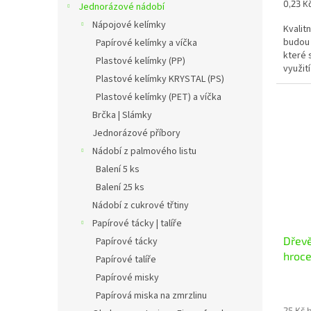
Měrná
0,23 Kč
Jednorázové nádobí
cena:
Nápojové kelímky
Kvalit
budou 
Papírové kelímky a víčka
které 
Plastové kelímky (PP)
využit
Plastové kelímky KRYSTAL (PS)
masa a.
Plastové kelímky (PET) a víčka
Brčka | Slámky
Jednorázové příbory
Nádobí z palmového listu
Balení 5 ks
Balení 25 ks
Nádobí z cukrové třtiny
Papírové tácky | talíře
Dřev
Papírové tácky
hroce
Papírové talíře
Papírové misky
Papírová miska na zmrzlinu
25 Kč 