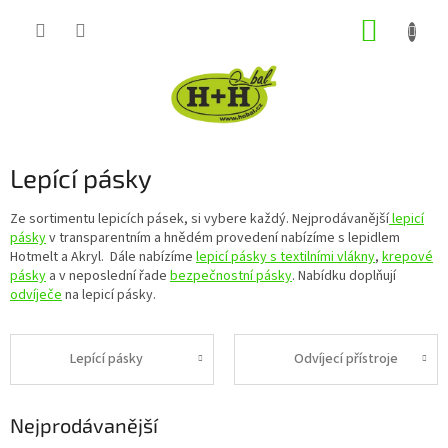
Přejít
NÁKUP
na
obsah
KOŠÍK
Lepící pásky
Ze sortimentu lepicích pásek, si vybere každý. Nejprodávanější
lepicí
pásky
v transparentním a hnědém provedení nabízíme s lepidlem
Hotmelt a Akryl. Dále nabízíme
lepicí pásky s textilními vlákny
,
krepové
pásky
a v neposlední řade
bezpečnostní pásky
. Nabídku doplňují
odvíječe
na lepicí pásky.
Lepící pásky
Odvíjecí přístroje
Nejprodávanější