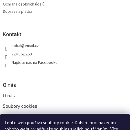
Ochrana osobních údajů
Doprava a platba
Kontakt
hobal
@
email.cz
724 562 260
Najdete nás na Facebooku
O nás
O nás
Soubory cookies
Napište nám
Tento web používá soubory cookie. Dalším procházením
Kontakty
tohoto webu vyjadřujete souhlas s jejich používáním.. Více