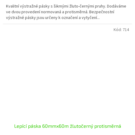
cena:
Kvalitní výstražné pásky s šikmými žluto-černými pruhy. Dodáváme
ve dvou provedení normovaná a protisměrná. Bezpečnostní
výstražné pásky jsou určeny k označení a vytyčení...
Kód:
714
Lepící páska 60mmx60m žlutočerný protisměrná