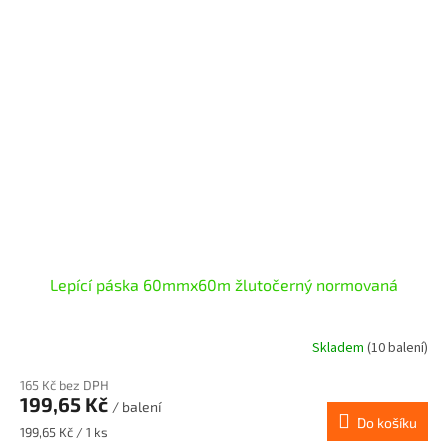
Lepící páska 60mmx60m žlutočerný normovaná
Skladem
(10 balení)
165 Kč bez DPH
199,65 Kč
/ balení
Do košíku
Měrná
199,65 Kč / 1 ks