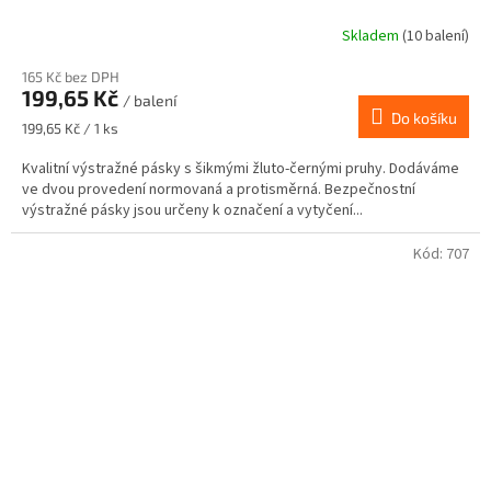
Skladem
(10 balení)
165 Kč bez DPH
199,65 Kč
/ balení
Do košíku
Měrná
199,65 Kč / 1 ks
cena:
Kvalitní výstražné pásky s šikmými žluto-černými pruhy. Dodáváme
ve dvou provedení normovaná a protisměrná. Bezpečnostní
výstražné pásky jsou určeny k označení a vytyčení...
Kód:
707