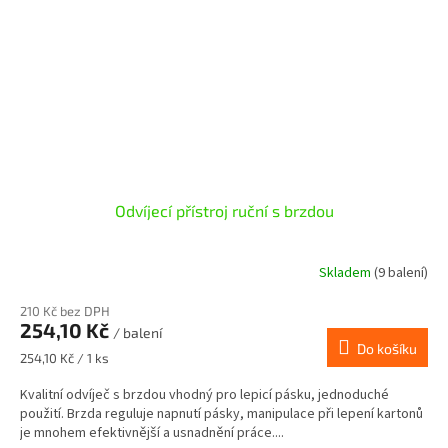
Odvíjecí přístroj ruční s brzdou
Skladem
(9 balení)
210 Kč bez DPH
254,10 Kč
/ balení
Do košíku
Měrná
254,10 Kč / 1 ks
cena:
Kvalitní odvíječ s brzdou vhodný pro lepicí pásku, jednoduché
použití. Brzda reguluje napnutí pásky, manipulace při lepení kartonů
je mnohem efektivnější a usnadnění práce....