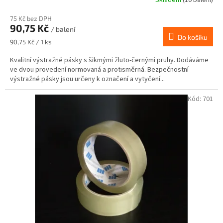
75 Kč bez DPH
90,75 Kč
/ balení
Do košíku
Měrná
90,75 Kč / 1 ks
cena:
Kvalitní výstražné pásky s šikmými žluto-černými pruhy. Dodáváme
ve dvou provedení normovaná a protisměrná. Bezpečnostní
výstražné pásky jsou určeny k označení a vytyčení...
Kód:
701