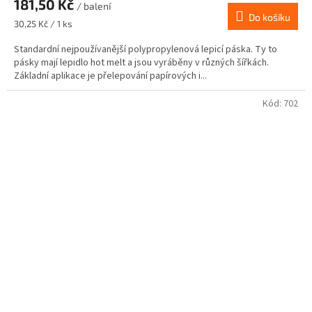
181,50 Kč
/ balení
Do košíku
Měrná
30,25 Kč / 1 ks
cena:
Standardní nejpoužívanější polypropylenová lepicí páska. Ty to
pásky mají lepidlo hot melt a jsou vyráběny v různých šířkách.
Základní aplikace je přelepování papírových i...
Kód:
702