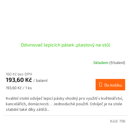
Odvinovač lepicích pásek ,plastový na stůl
Skladem
(9 balení)
160 Kč bez DPH
193,60 Kč
/ balení
Do košíku
Měrná
193,60 Kč / 1 ks
cena:
Kvalitní stolní odvíječ lepicí pásky vhodný pro využití v květinářství,
kancelářích, domácnosti… Jednoduché použití. Odvíječ je na stole
stabilní také díky zátěži...
Kód:
706