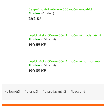
Bezpečnostní zábrana 500 m, červeno-bílá
Skladem
(6 balení)
242 Kč
Lepící páska 60mmx60m žlutočerný protisměrná
Skladem
(10 balení)
199,65 Kč
Lepící páska 60mmx60m žlutočerný normovaná
Skladem
(10 balení)
199,65 Kč
Ř
a
Nejlevnější
Nejdražší
Nejprodávanější
Abecedně
z
e