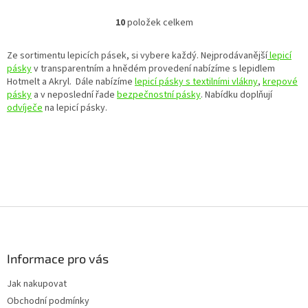
10
položek celkem
O
v
l
Ze sortimentu lepicích pásek, si vybere každý. Nejprodávanější
lepicí
á
pásky
v transparentním a hnědém provedení nabízíme s lepidlem
d
Hotmelt a Akryl. Dále nabízíme
lepicí pásky s textilními vlákny
,
krepové
a
pásky
a v neposlední řade
bezpečnostní pásky
. Nabídku doplňují
c
odvíječe
na lepicí pásky.
í
p
r
v
k
y
v
ý
Z
p
á
i
p
s
a
Informace pro vás
u
t
Jak nakupovat
í
Obchodní podmínky