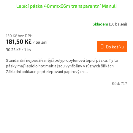
Lepící páska 48mmx66m transparentní Manuli
Skladem
(10 balení)
150 Kč bez DPH
181,50 Kč
/ balení
Do košíku
Měrná
30,25 Kč / 1 ks
cena:
Standardní nejpoužívanější polypropylenová lepicí páska. Ty to
pásky mají lepidlo hot melt a jsou vyráběny v různých šířkách.
Základní aplikace je přelepování papírových i...
Kód:
717