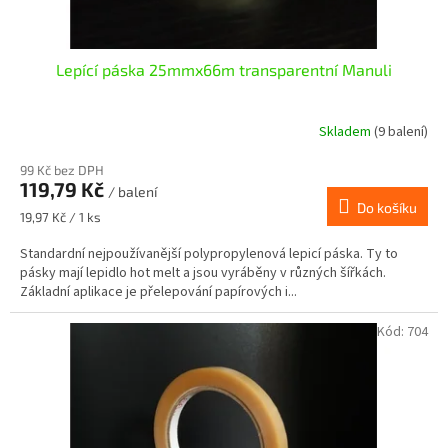
Lepící páska 25mmx66m transparentní Manuli
Skladem
(9 balení)
99 Kč bez DPH
119,79 Kč
/ balení
Do košíku
Měrná
19,97 Kč / 1 ks
cena:
Standardní nejpoužívanější polypropylenová lepicí páska. Ty to
pásky mají lepidlo hot melt a jsou vyráběny v různých šířkách.
Základní aplikace je přelepování papírových i...
Kód:
704