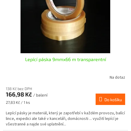
Lepící páska 9mmx66 m transparentní
Na dotaz
138 Kč bez DPH
166,98 Kč
/ balení
Do košíku
Měrná
27,83 Kč / 1 ks
cena:
Lepící pásky je materiál, který je zapotřebí v každém provozu, balící
lince, expedici ale také v kanceláři, domácnosti ... využití lepící je
všestranné a najde své uplatnění...