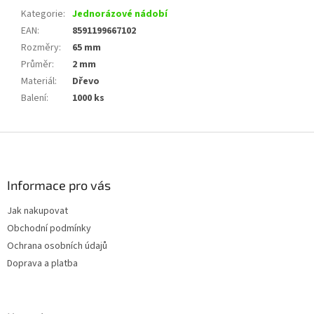
Kategorie
:
Jednorázové nádobí
EAN
:
8591199667102
Rozměry
:
65 mm
Průměr
:
2 mm
Materiál
:
Dřevo
Balení
:
1000 ks
Z
á
p
a
Informace pro vás
t
Jak nakupovat
í
Obchodní podmínky
Ochrana osobních údajů
Doprava a platba