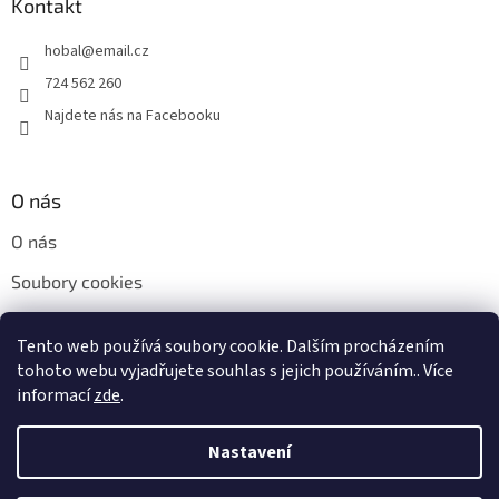
Kontakt
hobal
@
email.cz
724 562 260
Najdete nás na Facebooku
O nás
O nás
Soubory cookies
Napište nám
Tento web používá soubory cookie. Dalším procházením
Kontakty
tohoto webu vyjadřujete souhlas s jejich používáním.. Více
informací
zde
.
Nastavení
Vytvořil Shoptet