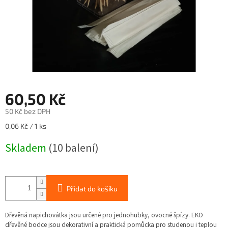
60,50 Kč
50 Kč bez DPH
Měrná
0,06 Kč / 1 ks
cena:
Skladem
(10 balení)
Přidat do košíku
Dřevěná napichovátka jsou určené pro jednohubky, ovocné špízy. EKO
dřevěné bodce jsou dekorativní a praktická pomůcka pro studenou i teplou