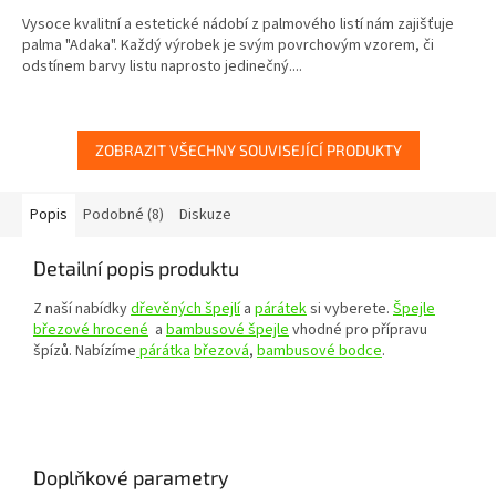
Vysoce kvalitní a estetické nádobí z palmového listí nám zajišťuje
palma "Adaka". Každý výrobek je svým povrchovým vzorem, či
odstínem barvy listu naprosto jedinečný....
ZOBRAZIT VŠECHNY SOUVISEJÍCÍ PRODUKTY
Popis
Podobné (8)
Diskuze
Detailní popis produktu
Z naší nabídky
dřevěných špejlí
a
párátek
si vyberete.
Špejle
březové hrocené
a
bambusové špejle
vhodné pro přípravu
špízů. Nabízíme
párátka
březová
,
bambusové bodce
.
Doplňkové parametry