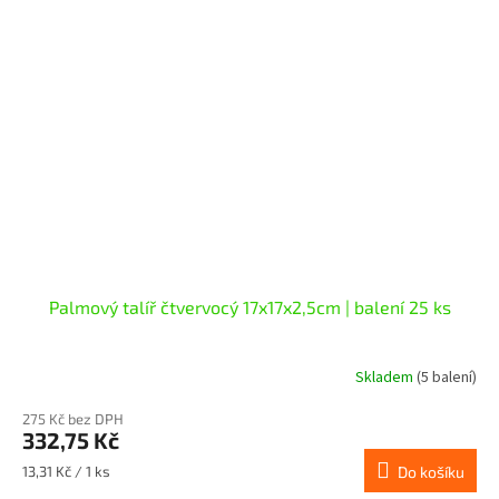
Palmový talíř čtvervocý 17x17x2,5cm | balení 25 ks
Skladem
(5 balení)
275 Kč bez DPH
332,75 Kč
Měrná
13,31 Kč / 1 ks
Do košíku
cena: