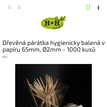
Přejít
NÁKUP
na
obsah
KOŠÍK
Dřevěná párátka hygienicky balená v
papíru 65mm, Ø2mm - 1000 kusů
893