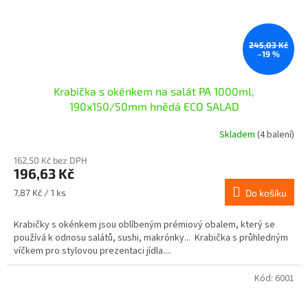
245,03 Kč
–19 %
Krabička s okénkem na salát PA 1000ml,
190x150/50mm hnědá ECO SALAD
Skladem
(4 balení)
162,50 Kč bez DPH
196,63 Kč
Měrná
7,87 Kč / 1 ks
Do košíku
cena:
Krabičky s okénkem jsou oblíbeným prémiový obalem, který se
používá k odnosu salátů, sushi, makrónky... Krabička s průhledným
víčkem pro stylovou prezentaci jídla....
Kód:
6001