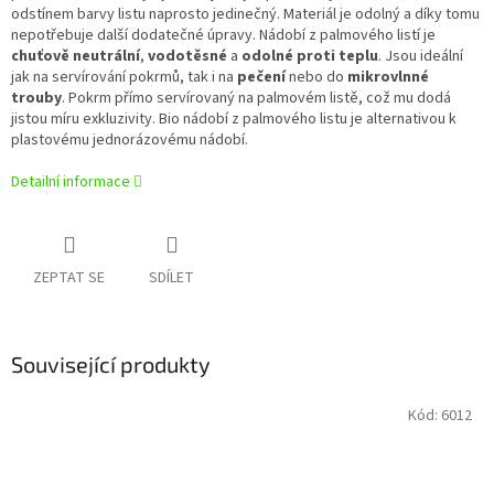
odstínem barvy listu naprosto jedinečný. Materiál je odolný a díky tomu
nepotřebuje další dodatečné úpravy. Nádobí z palmového listí je
chuťově neutrální
,
vodotěsné
a
odolné proti teplu
. Jsou ideální
jak na servírování pokrmů, tak i na
pečení
nebo do
mikrovlnné
trouby
. Pokrm přímo servírovaný na palmovém listě, což mu dodá
jistou míru exkluzivity. Bio nádobí z palmového listu je alternativou k
plastovému jednorázovému nádobí.
Detailní informace
ZEPTAT SE
SDÍLET
Související produkty
Kód:
6012