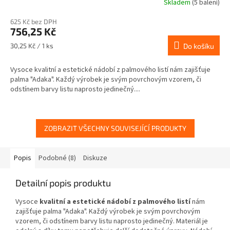
Skladem
(5 balení)
625 Kč bez DPH
756,25 Kč
Měrná
30,25 Kč / 1 ks
Do košíku
cena:
Vysoce kvalitní a estetické nádobí z palmového listí nám zajišťuje
palma "Adaka". Každý výrobek je svým povrchovým vzorem, či
odstínem barvy listu naprosto jedinečný....
ZOBRAZIT VŠECHNY SOUVISEJÍCÍ PRODUKTY
Popis
Podobné (8)
Diskuze
Detailní popis produktu
Vysoce
kvalitní a estetické nádobí z palmového listí
nám
zajišťuje palma "Adaka". Každý výrobek je svým povrchovým
vzorem, či odstínem barvy listu naprosto jedinečný. Materiál je