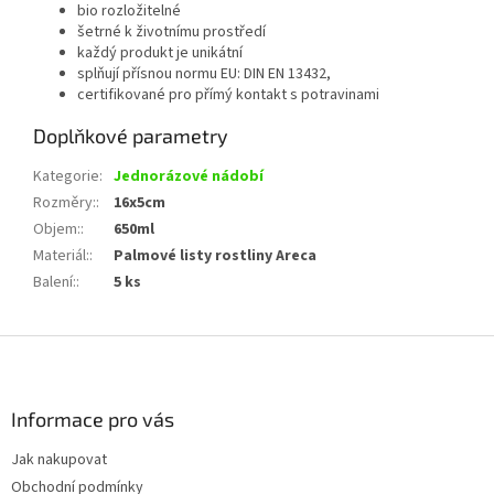
bio rozložitelné
šetrné k životnímu prostředí
každý produkt je unikátní
splňují přísnou normu EU: DIN EN 13432,
certifikované pro přímý kontakt s potravinami
Doplňkové parametry
Kategorie
:
Jednorázové nádobí
Rozměry:
:
16x5cm
Objem:
:
650ml
Materiál:
:
Palmové listy rostliny Areca
Balení:
:
5 ks
Z
á
p
a
Informace pro vás
t
Jak nakupovat
í
Obchodní podmínky