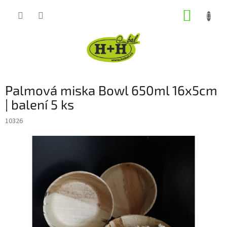
Přejít
NÁKUP
na
obsah
KOŠÍK
Palmová miska Bowl 650ml 16x5cm
| balení 5 ks
10326