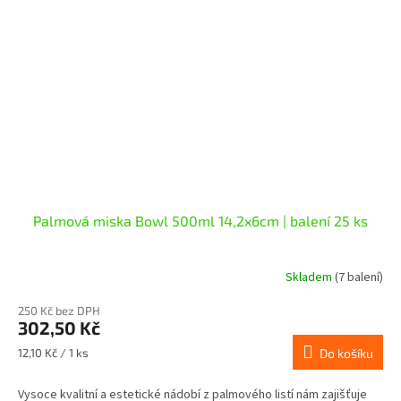
Palmová miska Bowl 500ml 14,2x6cm | balení 25 ks
Skladem
(7 balení)
250 Kč bez DPH
302,50 Kč
Měrná
12,10 Kč / 1 ks
Do košíku
cena:
Vysoce kvalitní a estetické nádobí z palmového listí nám zajišťuje