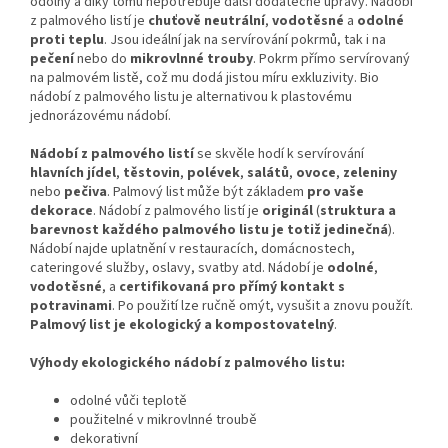
odolný a díky tomu nepotřebuje další dodatečné úpravy. Nádobí
z palmového listí je
chuťově neutrální
,
vodotěsné
a
odolné
proti teplu
. Jsou ideální jak na servírování pokrmů, tak i na
pečení
nebo do
mikrovlnné trouby
. Pokrm přímo servírovaný
na palmovém listě, což mu dodá jistou míru exkluzivity. Bio
nádobí z palmového listu je alternativou k plastovému
jednorázovému nádobí.
Nádobí z palmového listí
se skvěle hodí k servírování
hlavních jídel
,
těstovin
,
polévek
,
salátů
,
ovoce
,
zeleniny
nebo
pečiva
. Palmový list může být základem
pro vaše
dekorace
. Nádobí z palmového listí je
originál
(
struktura a
barevnost každého palmového listu je totiž jedinečná
).
Nádobí najde uplatnění v restauracích, domácnostech,
cateringové služby, oslavy, svatby atd. Nádobí je
odolné
,
vodotěsné
, a
certifikovaná pro přímý kontakt s
potravinami
. Po použití lze ručně omýt, vysušit a znovu použít.
Palmový list je ekologický a kompostovatelný
.
Výhody ekologického nádobí z palmového listu:
odolné vůči teplotě
použitelné v mikrovlnné troubě
dekorativní