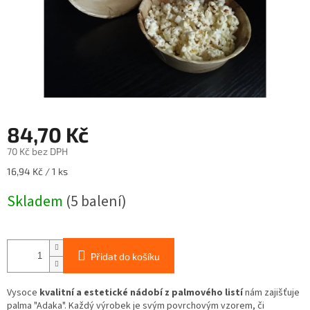
84,70 Kč
70 Kč bez DPH
Měrná
16,94 Kč / 1 ks
cena:
Skladem
(5 balení)
Přidat do košíku
Vysoce
kvalitní a estetické nádobí z palmového listí
nám zajišťuje
palma "Adaka". Každý výrobek je svým povrchovým vzorem, či