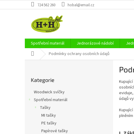
Přejít
724 562 260
hobal@email.cz
na
obsah
Spotřební materiál
Jednorázové nádobí
Jedn
Domů
Podmínky ochrany osobních údajů
P
Pod
o
Přeskočit
s
Kategorie
kategorie
Kupující
t
osobních
r
Woodwick svíčky
eviduje,
a
údajů v
Spotřební materiál
n
Tašky
n
Kupující
í
MI tašky
plněním 
p
PE tašky
a
Papírové tašky
I.
Zákl