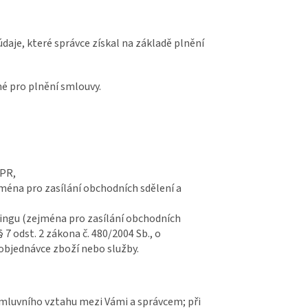
daje, které správce získal na základě plnění
né pro plnění smlouvy.
DPR,
éna pro zasílání obchodních sdělení a
ingu (zejména pro zasílání obchodních
§ 7 odst. 2 zákona č. 480/2004 Sb., o
 objednávce zboží nebo služby.
 smluvního vztahu mezi Vámi a správcem; při