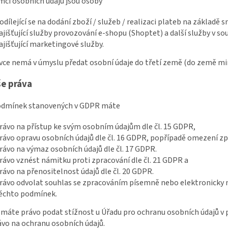
emci osobních údajů jsou osoby
odílející se na dodání zboží / služeb / realizaci plateb na základě 
ajišťující služby provozování e-shopu (Shoptet) a další služby v s
ajišťující marketingové služby.
ávce nemá v úmyslu předat osobní údaje do třetí země (do země m
še práva
podmínek stanovených v GDPR máte
rávo na přístup ke svým osobním údajům dle čl. 15 GDPR,
rávo opravu osobních údajů dle čl. 16 GDPR, popřípadě omezení zpr
rávo na výmaz osobních údajů dle čl. 17 GDPR.
rávo vznést námitku proti zpracování dle čl. 21 GDPR a
rávo na přenositelnost údajů dle čl. 20 GDPR.
rávo odvolat souhlas se zpracováním písemně nebo elektronicky na
ěchto podmínek.
e máte právo podat stížnost u Úřadu pro ochranu osobních údajů v 
ávo na ochranu osobních údajů.