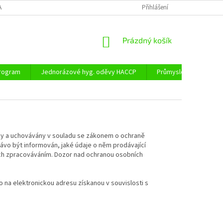
AJŮ
DOPRAVA A PLATBA
Přihlášení
NÁKUPNÍ
Prázdný košík
KOŠÍK
program
Jednorázové hyg. oděvy HACCP
Průmyslové obaly
ány a uchovávány v souladu se zákonem o ochraně
rávo být informován, jaké údaje o něm prodávající
jich zpracováváním. Dozor nad ochranou osobních
to na elektronickou adresu získanou v souvislosti s