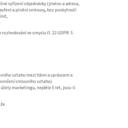
ěšné vyřízení objednávky (jméno a adresa,
vření a plnění smlouvy, bez poskytnutí
lnit,
.
 rozhodování ve smyslu čl. 22 GDPR. S
luvního vztahu mezi Vámi a správcem a
ukončení smluvního vztahu).
čely marketingu, nejdéle 5 let, jsou-li
že.