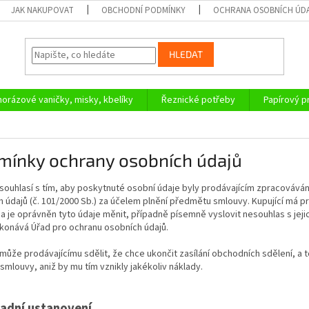
JAK NAKUPOVAT
OBCHODNÍ PODMÍNKY
OCHRANA OSOBNÍCH ÚD
HLEDAT
orázové vaničky, misky, kbelíky
Řeznické potřeby
Papírový 
mínky ochrany osobních údajů
 souhlasí s tím, aby poskytnuté osobní údaje byly prodávajícím zpracováv
 údajů (č. 101/2000 Sb.) za účelem plnění předmětu smlouvy. Kupující má p
 a je oprávněn tyto údaje měnit, případně písemně vyslovit nesouhlas s je
ykonává Úřad pro ochranu osobních údajů.
 může prodávajícímu sdělit, že chce ukončit zasílání obchodních sdělení, a 
smlouvy, aniž by mu tím vznikly jakékoliv náklady.
adní ustanovení