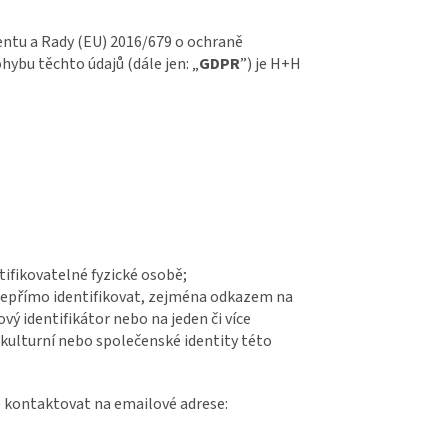
entu a Rady (EU) 2016/679 o ochraně
hybu těchto údajů (dále jen: „
GDPR
”) je H+H
tifikovatelné fyzické osobě;
i nepřímo identifikovat, zejména odkazem na
ťový identifikátor nebo na jeden či více
 kulturní nebo společenské identity této
e kontaktovat na emailové adrese: