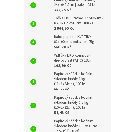
24x16x2,5cm | balení 25 ks
332,75 Kč
Taška LDPE termo s potiskem -
MALINA 42x47 cm, 100 ks
2 964,50 Kč
Balicí papír na KVĚTINY
80x100cm s potiskem 25g
568,70 Kč
Vidlička EKO kompozit
dřevo/plast (WPC) 18cm
108,90 Kč
Papírový sáček s bočním
skladem hnědý 1 kg
(11+6x24cm), 100 ks
66,55 Kč
Papírový sáček s bočním
skladem hnědý 0,5 kg
(10+5x22cm), 100 ks
54,45 Kč
Papírový sáček s bočním
skladem hnědý 15+7x35 cm
`2,5kg` [500 ks]