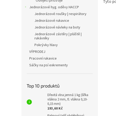
Odvíjecí přístroje
Tyto po
Jednorázové hyg. oděvy HACCP
Jednorázové roušky | respirátory
Jednorázové rukavice
Jednorázové návleky na boty
Jednorázové zástěry | pláště |
rukávníky
Pokrývky hlavy
VÝPRODEJ
Pracovní rukavice
Sáčky na psí exkrementy
Top 10 produktů
Dřevitá vlna jemná 1 kg (šířka
vlákna 2 mm, tl. vlákna 0,10-
0,15 mm)
193,60 Kč
Palmový talíř obdélníkový