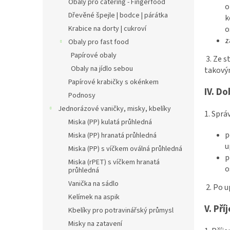
Obaly pro catering - Fingerfood
o
Dřevěné špejle | bodce | párátka
k
o
Krabice na dorty | cukroví
z
Obaly pro fast food
Papírové obaly
3. Ze 
Obaly na jídlo sebou
takovým
Papírové krabičky s okénkem
IV.
Do
Podnosy
Jednorázové vaničky, misky, kbelíky
1. Sprá
Miska (PP) kulatá průhledná
p
Miska (PP) hranatá průhledná
u
Miska (PP) s víčkem oválná průhledná
p
Miska (rPET) s víčkem hranatá
o
průhledná
Vanička na sádlo
2. Po 
Kelímek na aspik
V.
Pří
Kbelíky pro potravinářský průmysl
Misky na zatavení