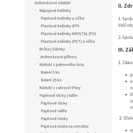
Jednorázové nádobí
II.
Zdr
Nápojové kelímky
1. Sprá
Papírové kelímky a víčka
Vaší ob
Plastové kelímky (PP)
Plastové kelímky KRYSTAL (PS)
2. Sprá
Plastové kelímky (PET) a víčka
III.
Zá
Brčka | Slámky
Jednorázové příbory
1. Zák
Nádobí z palmového listu
Balení 5 ks
p
Balení 25 ks
o
n
Nádobí z cukrové třtiny
V
Papírové tácky | talíře
s
Papírové tácky
n
Papírové talíře
2. Úče
Papírové misky
Papírová miska na zmrzlinu
v