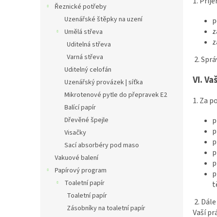
1. Příj
Řeznické potřeby
Uzenářské štěpky na uzení
p
z
Umělá střeva
z
Uditelná střeva
Varná střeva
2. Spr
Uditelný celofán
VI.
Va
Uzenářský provázek | síťka
Mikrotenové pytle do přepravek E2
1. Za 
Balící papír
p
Dřevěné špejle
p
Visačky
p
Sací absorbéry pod maso
p
Vakuové balení
p
Papírový program
p
Toaletní papír
t
Toaletní papír
2. Dál
Zásobníky na toaletní papír
Vaší pr