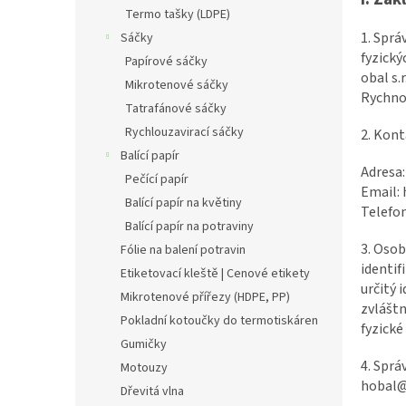
n
Termo tašky (LDPE)
e
1. Sprá
Sáčky
l
fyzický
Papírové sáčky
obal s.r
Mikrotenové sáčky
Rychno
Tatrafánové sáčky
Rychlouzavirací sáčky
2. Kont
Balící papír
Adresa
Pečící papír
Email:
Balící papír na květiny
Telefo
Balící papír na potraviny
3. Osob
Fólie na balení potravin
identif
Etiketovací kleště | Cenové etikety
určitý 
Mikrotenové přířezy (HDPE, PP)
zvláštn
Pokladní kotoučky do termotiskáren
fyzické
Gumičky
4. Sprá
Motouzy
hobal@
Dřevitá vlna