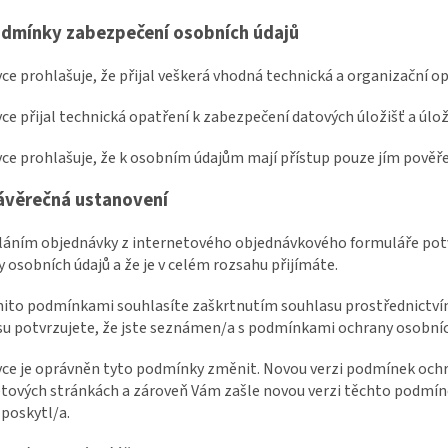
dmínky zabezpečení osobních údajů
vce prohlašuje, že přijal veškerá vhodná technická a organizační o
vce přijal technická opatření k zabezpečení datových úložišť a úlož
vce prohlašuje, že k osobním údajům mají přístup pouze jím pověř
ávěrečná ustanovení
sláním objednávky z internetového objednávkového formuláře pot
 osobních údajů a že je v celém rozsahu přijímáte.
ěmito podmínkami souhlasíte zaškrtnutím souhlasu prostřednictv
u potvrzujete, že jste seznámen/a s podmínkami ochrany osobních 
vce je oprávněn tyto podmínky změnit. Novou verzi podmínek ochr
tových stránkách a zároveň Vám zašle novou verzi těchto podmíne
 poskytl/a.