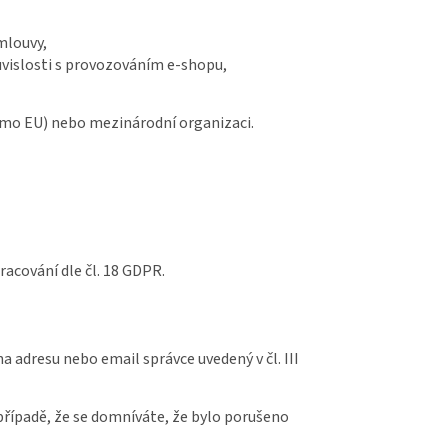
smlouvy,
ouvislosti s provozováním e-shopu,
imo EU) nebo mezinárodní organizaci.
acování dle čl. 18 GDPR.
 adresu nebo email správce uvedený v čl. III
případě, že se domníváte, že bylo porušeno