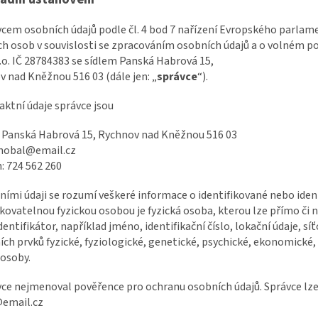
vcem osobních údajů podle čl. 4 bod 7 nařízení Evropského parlam
ch osob v souvislosti se zpracováním osobních údajů a o volném po
.o. IČ
28784383
se sídlem
Panská Habrová 15,
v nad Kněžnou 516 03
(dále jen: „
správce
“).
aktní údaje správce jsou
:
Panská Habrová 15,
Rychnov nad Kněžnou 516 03
hobal@email.cz
n:
724 562 260
ními údaji se rozumí veškeré informace o identifikované nebo iden
ikovatelnou fyzickou osobou je fyzická osoba, kterou lze přímo č
identifikátor, například jméno, identifikační číslo, lokační údaje, sí
ích prvků fyzické, fyziologické, genetické, psychické, ekonomické,
 osoby.
vce nejmenoval pověřence pro ochranu osobních údajů. Správce lz
email.cz