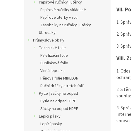
Papírové ručníky | utěrky
VII.
Po
Papírové ručníky skládané
Papírové utěrky v roli
1. Sprá
Zásobníky na ručníky | utěrky
Ubrousky
2. Sprá
Průmyslové obaly
3. Sprá
Technické folie
Paletizační fólie
VIII.
Z
Bublinková folie
1. Ode
Vlnitá lepenka
ochrany
Pěnová folie MIRELON
Ruční držáky stretch folií
2. S t
Pytle | sáčky na odpad
souhlas
Pytle na odpad LDPE
3. Sprá
Sáčky na odpad HDPE
interne
Lepící pásky
správci
Lepící pásky