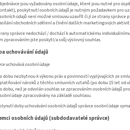
bjednávce jsou vyžadovány osobní údaje, které jsou nutné pro úsp
ontakt), poskytnutí osobních údajů je nutným požadavkem pro uza
sobních údajů není možné smlouvu uzavřít či jí ze strany správce p
asílání obchodních sdělení a činění dalších marketingových aktivit
strany správce nedochází / dochází k automatickému individuálnímu
 zpracováním jste poskytl/a svůj výslovný souhlas.
ba uchovávání údajů
vce uchovává osobní údaje
o dobu nezbytnou k výkonu práv a povinností vyplývajících ze sm
platňování nároků z těchto smluvních vztahů (po dobu 15 let od 
o dobu, než je odvolán souhlas se zpracováním osobních údajů pro ú
sobní údaje zpracovávány na základě souhlasu.
uplynutí doby uchovávání osobních údajů správce osobní údaje vyma
jemci osobních údajů (subdodavatelé správce)