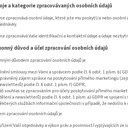
oje a kategorie zpracovávaných osobních údajů
vce zpracovává osobní údaje, které jste mu poskytl/a nebo osobní ú
jednávky.
vce zpracovává Vaše identifikační a kontaktní údaje a údaje nezbyt
konný důvod a účel zpracování osobních údajů
onným důvodem zpracování osobních údajů je
lnění smlouvy mezi Vámi a správcem podle čl. 6 odst. 1 písm. b) G
právněný zájem správce na poskytování přímého marketingu (zejm
ewsletterů) podle čl. 6 odst. 1 písm. f) GDPR,
áš souhlas se zpracováním pro účely poskytování přímého market
dělení a newsletterů) podle čl. 6 odst. 1 písm. a) GDPR ve spojení s 
ěkterých službách informační společnosti v případě, že nedošlo k
lem zpracování osobních údajů je
yřízení Vaší objednávky a výkon práv a povinností vyplývajících ze