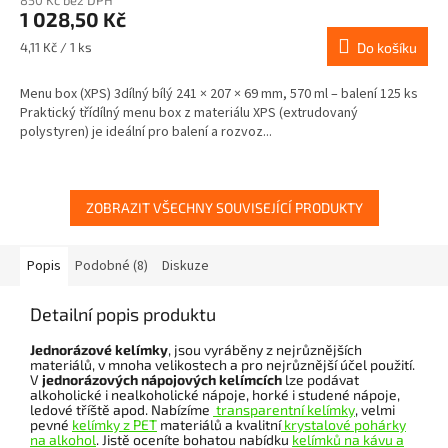
850 Kč bez DPH
1 028,50 Kč
Měrná
4,11 Kč / 1 ks
Do košíku
cena:
Menu box (XPS) 3dílný bílý 241 × 207 × 69 mm, 570 ml – balení 125 ks
Praktický třídílný menu box z materiálu XPS (extrudovaný
polystyren) je ideální pro balení a rozvoz...
ZOBRAZIT VŠECHNY SOUVISEJÍCÍ PRODUKTY
Popis
Podobné (8)
Diskuze
Detailní popis produktu
Jednorázové kelímky
, jsou vyráběny z nejrůznějších
materiálů, v mnoha velikostech a pro nejrůznější účel použití.
V
jednorázových nápojových kelímcích
lze podávat
alkoholické i nealkoholické nápoje, horké i studené nápoje,
ledové tříště apod. Nabízíme
transparentní kelímky
, velmi
pevné
kelímky z PET
materiálů a kvalitní
krystalové pohárky
na alkohol
. Jistě oceníte bohatou nabídku
kelímků na kávu a