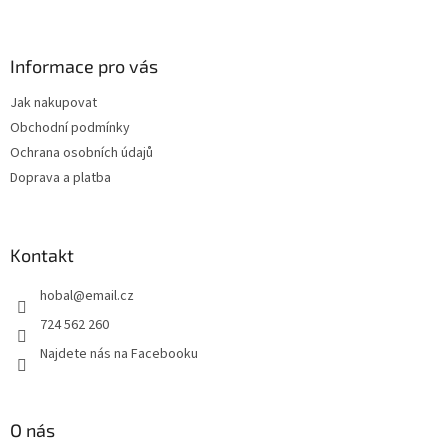
Z
á
p
a
Informace pro vás
t
Jak nakupovat
í
Obchodní podmínky
Ochrana osobních údajů
Doprava a platba
Kontakt
hobal
@
email.cz
724 562 260
Najdete nás na Facebooku
O nás