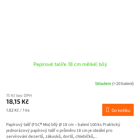
Papírové talíře 18 cm mělké| bílý
Skladem
(>20 balení)
15 Kč bez DPH
18,15 Kč
Měrná
1,82 Kč / 1 ks
Do košíku
cena:
Papírový talíř (FSC® Mix) bílý Ø 18 cm – balení 100 ks Praktický
jednorázový papírový talíř o průměru 18 cm je ideální pro
servírování dezertů, zákusků, dortů, chlebíčků,...