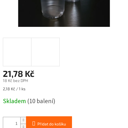
21,78 Kč
18 Kč bez DPH
Měrná
2,18 Kč / 1 ks
cena:
Skladem
(10 balení)
Přidat do košíku