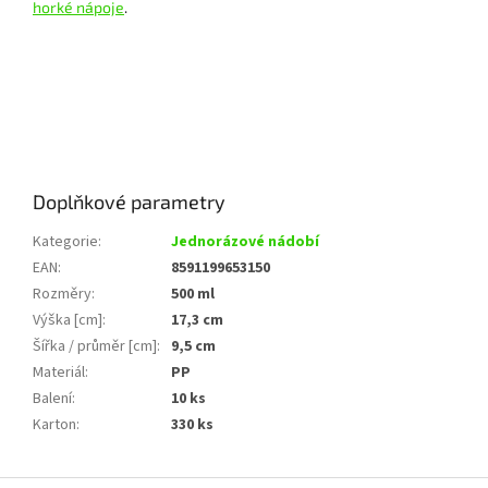
horké nápoje
.
Doplňkové parametry
Kategorie
:
Jednorázové nádobí
EAN
:
8591199653150
Rozměry
:
500 ml
Výška [cm]
:
17,3 cm
Šířka / průměr [cm]
:
9,5 cm
Materiál
:
PP
Balení
:
10 ks
Karton
:
330 ks