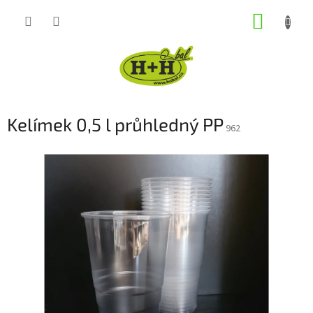
Přejít
NÁKUP
na
obsah
KOŠÍK
Kelímek 0,5 l průhledný PP
962