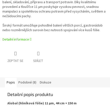
balení, skladování, přípravu a transport potravin. Díky kvalitnímu
provedení a tloušťce 11 µm poskytuje vysokou pevnost, snadnou
manipulaci a spolehlivou ochranu potravin před vysycháním, světlem a
nežádoucími pachy.
Široký formát umožňuje pohodlné balení větších porcí, gastronádob
nebo rozměrnějších surovin bez nutnosti spojování více kusů fólie.
Detailní informace
ZEPTAT SE
SDÍLET
Popis
Podobné (8)
Diskuze
Detailní popis produktu
Alobal (hliníková fólie) 11 µm, 44 cm × 150 m