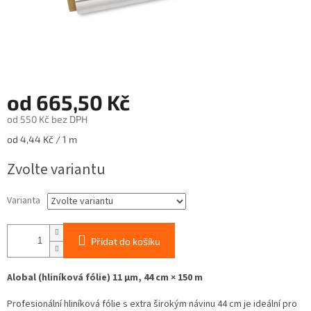
od
665,50 Kč
od
550 Kč
bez DPH
Měrná
od 4,44 Kč / 1 m
cena:
Zvolte variantu
Varianta
Přidat do košíku
Alobal (hliníková fólie) 11 µm, 44 cm × 150 m
Profesionální hliníková fólie s extra širokým návinu 44 cm je ideální pro