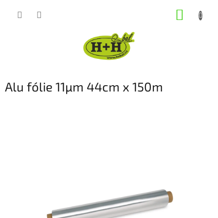
Přejít
NÁKUP
na
obsah
KOŠÍK
Alu fólie 11µm 44cm x 150m