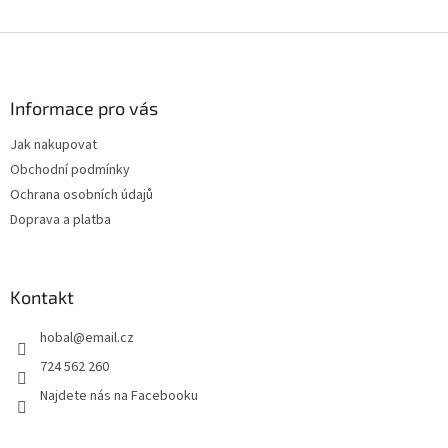
Z
á
p
a
Informace pro vás
t
Jak nakupovat
í
Obchodní podmínky
Ochrana osobních údajů
Doprava a platba
Kontakt
hobal
@
email.cz
724 562 260
Najdete nás na Facebooku