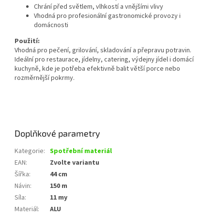
Chrání před světlem, vlhkostí a vnějšími vlivy
Vhodná pro profesionální gastronomické provozy i
domácnosti
Použití:
Vhodná pro pečení, grilování, skladování a přepravu potravin.
Ideální pro restaurace, jídelny, catering, výdejny jídel i domácí
kuchyně, kde je potřeba efektivně balit větší porce nebo
rozměrnější pokrmy.
Doplňkové parametry
Kategorie
:
Spotřební materiál
EAN
:
Zvolte variantu
Šířka
:
44 cm
Návin
:
150 m
Síla
:
11 my
Materiál
:
ALU