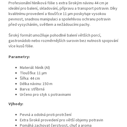
Profesionální hliníková fólie s extra širokým návinu 44 cm je
ideální pro balení, skladování, přípravu a transport potravin. Díky
kvalitnímu provedení a tloušťce 11 µm poskytuje vysokou
pevnost, snadnou manipulaci a spolehlivou ochranu potravin
před vysycháním, světlem a nežádoucími pachy.
Široký formát umožňuje pohodlné balení větších porcí,
gastronádob nebo rozměrnějších surovin bez nutnosti spojování
více kusů fólie.
Parametry:
Materiál: hliník (Al)
Tloušťka: 11 µm
Šířka: 44 cm
Délka návinu: 150 m
Barva: stříbrná
Určeno pro styk s potravinami
Výhody:
Pevná a odolná proti protržení
Extra široké provedení pro větší objemy potravin
Pomáhá zachovat čerstvost, chuť a aroma