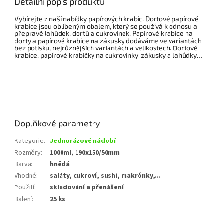
Detailní popis produktu
Vybírejte z naší nabídky papírových krabic. Dortové papírové
krabice jsou oblíbeným obalem, který se používá k odnosu a
přepravě lahůdek, dortů a cukrovinek. Papírové krabice na
dorty a papírové krabice na zákusky dodáváme ve variantách
bez potisku, nejrůznějších variantách a velikostech. Dortové
krabice, papírové krabičky na cukrovinky, zákusky a lahůdky…
Doplňkové parametry
Kategorie
:
Jednorázové nádobí
Rozměry
:
1000ml, 190x150/50mm
Barva
:
hnědá
Vhodné
:
saláty, cukroví, sushi, makrónky,...
Použití
:
skladování a přenášení
Balení
:
25 ks