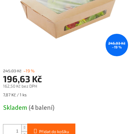
245,03 Kč
–19 %
245,03 Kč
–19 %
196,63 Kč
162,50 Kč bez DPH
Měrná
7,87 Kč / 1 ks
cena:
Skladem
(4 balení)
Přidat do košíku