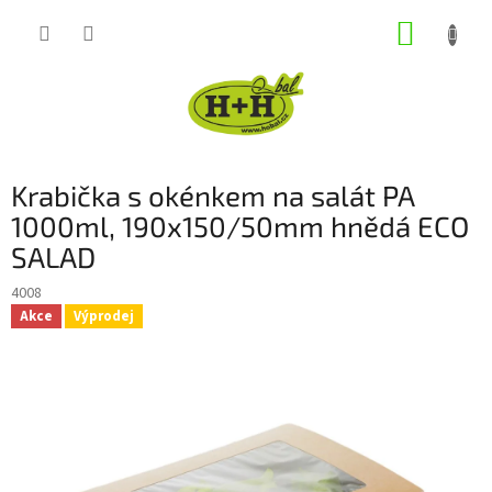
Přejít
NÁKUP
na
obsah
KOŠÍK
Krabička s okénkem na salát PA
1000ml, 190x150/50mm hnědá ECO
SALAD
4008
Akce
Výprodej