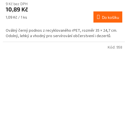
9 Kč bez DPH
10,89 Kč
Měrná
1,09 Kč / 1 ks
Do košíku
cena:
Oválný černý podnos z recyklovaného rPET, rozměr 35 × 24,7 cm.
Odolný, lehký a vhodný pro servírování občerstvení i dezertů.
Kód:
958