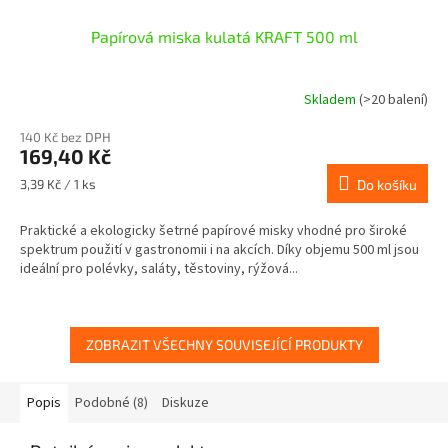
Papírová miska kulatá KRAFT 500 ml
Skladem
(>20 balení)
140 Kč bez DPH
169,40 Kč
Měrná
3,39 Kč / 1 ks
Do košíku
cena:
Praktické a ekologicky šetrné papírové misky vhodné pro široké
spektrum použití v gastronomii i na akcích. Díky objemu 500 ml jsou
ideální pro polévky, saláty, těstoviny, rýžová...
ZOBRAZIT VŠECHNY SOUVISEJÍCÍ PRODUKTY
Popis
Podobné (8)
Diskuze