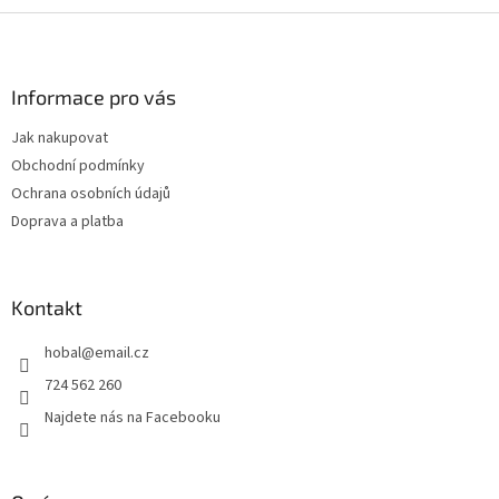
Z
á
p
a
Informace pro vás
t
Jak nakupovat
í
Obchodní podmínky
Ochrana osobních údajů
Doprava a platba
Kontakt
hobal
@
email.cz
724 562 260
Najdete nás na Facebooku