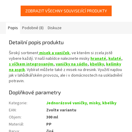
ZOBRAZIT VŠECHNY SOUVISEJÍCÍ PRODUKTY
Popis
Podobné (8)
Diskuze
Detailní popis produktu
Široký sortiment
misek
a
vaniček
,
ve kterém si zcela jistě
vybere každý. V naší nabídce naleznete misky
hranaté
,
kulaté
,
s víčkem integrovaným
,
vaničky na sádlo
,
kbelíky
,
kelímky
na aspik
. Vybírat můžete také z misek na dresink. Využití najdou
jak v lahůdkářském provozu, ale i v domácnostech na uskladnění
potravin.
Doplňkové parametry
Kategorie
:
Jednorázové vaničky, misky, kbelíky
EAN
:
Zvolte variantu
Objem
:
300 ml
Materiál
:
PP
Barva
:
čiré