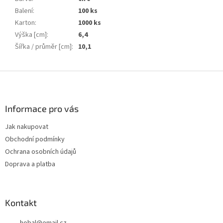
Balení
:
100 ks
Karton
:
1000 ks
Výška [cm]
:
6,4
Šířka / průměr [cm]
:
10,1
Z
á
p
a
Informace pro vás
t
Jak nakupovat
í
Obchodní podmínky
Ochrana osobních údajů
Doprava a platba
Kontakt