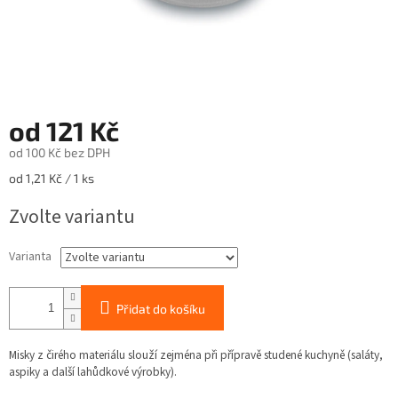
od
121 Kč
od
100 Kč
bez DPH
Měrná
od 1,21 Kč / 1 ks
cena:
Zvolte variantu
Varianta
Přidat do košíku
Misky z čirého materiálu slouží zejména při přípravě studené kuchyně (saláty,
aspiky a další lahůdkové výrobky).