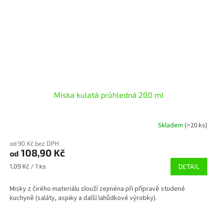
Miska kulatá průhledná 200 ml
Skladem
(>20 ks)
od 90 Kč bez DPH
108,90 Kč
od
Měrná
1,09 Kč / 1 ks
DETAIL
cena:
Misky z čirého materiálu slouží zejména při přípravě studené
kuchyně (saláty, aspiky a další lahůdkové výrobky).