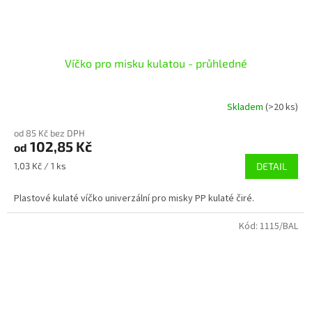
Víčko pro misku kulatou - průhledné
Skladem
(>20 ks)
od 85 Kč bez DPH
102,85 Kč
od
Měrná
1,03 Kč / 1 ks
DETAIL
cena:
Plastové kulaté víčko univerzální pro misky PP kulaté čiré.
Kód:
1115/BAL