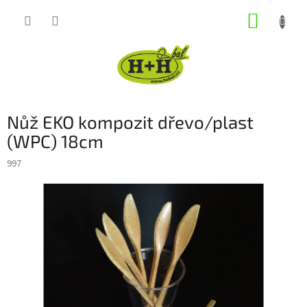
Přejít
NÁKUP
na
obsah
KOŠÍK
Nůž EKO kompozit dřevo/plast
(WPC) 18cm
997