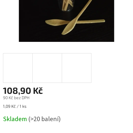
108,90 Kč
90 Kč bez DPH
Měrná
1,09 Kč / 1 ks
cena:
Skladem
(>20 balení)