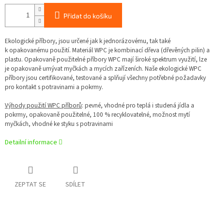
Přidat do košíku
Ekologické příbory, jsou určené jak k jednorázovému, tak také
k opakovanému použití. Materiál WPC je kombinací dřeva (dřevěných pilin) a
plastu. Opakovaně použitelné příbory WPC mají široké spektrum využití, lze
je opakovaně umývat myčkách a mycích zařízeních. Naše ekologické WPC
příbory jsou certifikované, testované a splňují všechny potřebné požadavky
pro kontakt s potravinami a pokrmy.
Výhody použití
WPC příborů
: pevné, vhodné pro teplá i studená jídla a
pokrmy, opakovaně použitelné, 100 % recyklovatelné, možnost mytí
myčkách, vhodné ke styku s potravinami
Detailní informace
ZEPTAT SE
SDÍLET