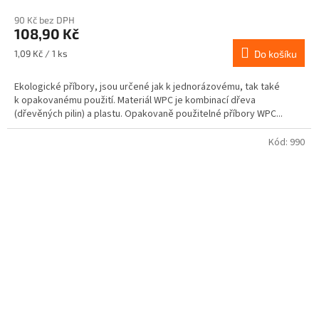
90 Kč bez DPH
108,90 Kč
Měrná
1,09 Kč / 1 ks
Do košíku
cena:
Ekologické příbory, jsou určené jak k jednorázovému, tak také
k opakovanému použití. Materiál WPC je kombinací dřeva
(dřevěných pilin) a plastu. Opakovaně použitelné příbory WPC...
Kód:
990