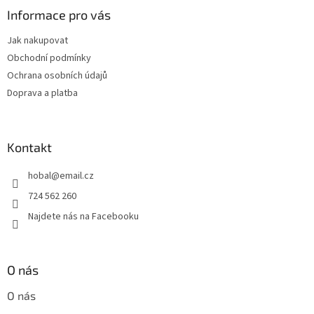
a
Informace pro vás
t
Jak nakupovat
í
Obchodní podmínky
Ochrana osobních údajů
Doprava a platba
Kontakt
hobal
@
email.cz
724 562 260
Najdete nás na Facebooku
O nás
O nás