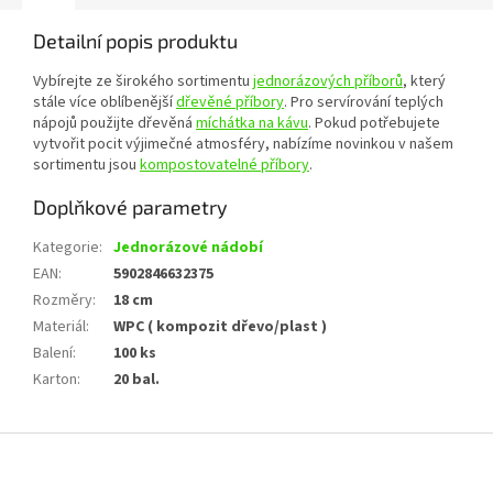
Detailní popis produktu
Vybírejte ze širokého sortimentu
jednorázových příborů
, který
stále více oblíbenější
dřevěné příbory
. Pro servírování teplých
nápojů použijte dřevěná
míchátka na kávu
. Pokud potřebujete
vytvořit pocit výjimečné atmosféry, nabízíme novinkou v našem
sortimentu jsou
kompostovatelné příbory
.
Doplňkové parametry
Kategorie
:
Jednorázové nádobí
EAN
:
5902846632375
Rozměry
:
18 cm
Materiál
:
WPC ( kompozit dřevo/plast )
Balení
:
100 ks
Karton
:
20 bal.
Z
á
p