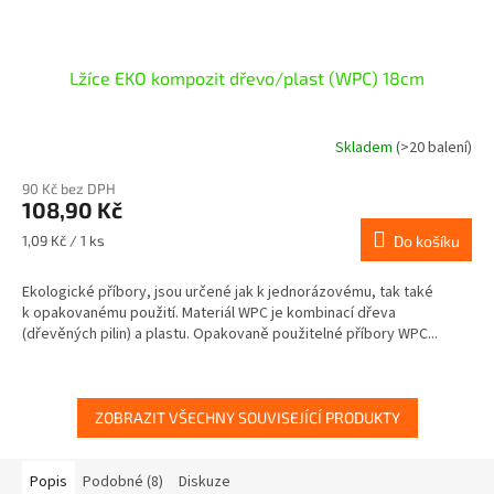
Lžíce EKO kompozit dřevo/plast (WPC) 18cm
Skladem
(>20 balení)
90 Kč bez DPH
108,90 Kč
Měrná
1,09 Kč / 1 ks
Do košíku
cena:
Ekologické příbory, jsou určené jak k jednorázovému, tak také
k opakovanému použití. Materiál WPC je kombinací dřeva
(dřevěných pilin) a plastu. Opakovaně použitelné příbory WPC...
ZOBRAZIT VŠECHNY SOUVISEJÍCÍ PRODUKTY
Popis
Podobné (8)
Diskuze