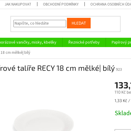
JAK NAKUPOVAT
OBCHODNÍ PODMÍNKY
OCHRANA OSOBNÍCH ÚD
HLEDAT
orázové vaničky, misky, kbelíky
Řeznické potřeby
Papírový 
 18 cm mělké| bílý
rové talíře RECY 18 cm mělké| bílý
923
133,
110 Kč b
Měrná
1,33 Kč / 
cena:
Skla