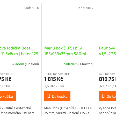
Kód:
6016
Kód:
9012
vá lodička Boat
Menu box (XPS) bílý
Palmový
 11,5x6cm | balení 25
185x133x75mm 580ml
41,5x27,5
25 ks
Skladem
(1 balení)
Skladem
(4 Karton)
 bez DPH
1 500 Kč bez DPH
675 Kč bez
75 Kč
1 815 Kč
816,75
Měrná
Měrná
 / 1 ks
3,63 Kč / 1 ks
32,67 Kč / 1
cena:
cena:
o košíku
Do košíku
Do ko
 kvalitní a estetické
Menu box (XPS) bílý 185 × 133 ×
Vysoce kval
 z palmového listí nám
75 mm, 580 ml – balení 125 ks
nádobí z p