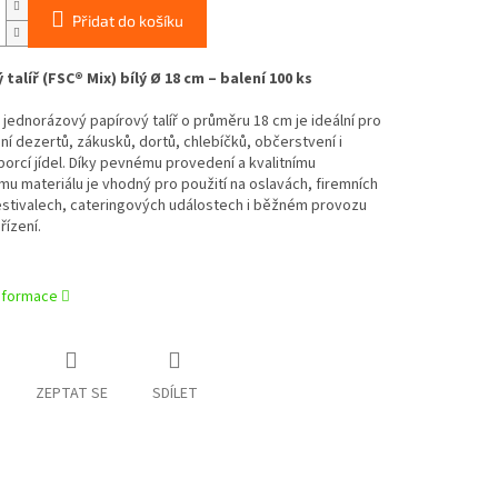
Přidat do košíku
talíř (FSC® Mix) bílý Ø 18 cm – balení 100 ks
 jednorázový papírový talíř o průměru 18 cm je ideální pro
ní dezertů, zákusků, dortů, chlebíčků, občerstvení i
orcí jídel. Díky pevnému provedení a kvalitnímu
u materiálu je vhodný pro použití na oslavách, firemních
estivalech, cateringových událostech i běžném provozu
řízení.
informace
ZEPTAT SE
SDÍLET