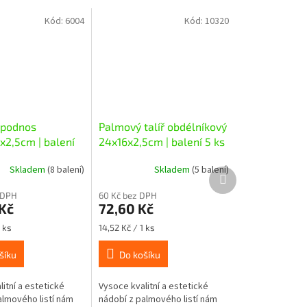
Kód:
6004
Kód:
10320
 podnos
Palmový talíř obdélníkový
x2,5cm | balení
24x16x2,5cm | balení 5 ks
Skladem
(8 balení)
Skladem
(5 balení)
Další
produkt
 DPH
60 Kč bez DPH
 Kč
72,60 Kč
Měrná
 ks
14,52 Kč / 1 ks
cena:
šíku
Do košíku
itní a estetické
Vysoce kvalitní a estetické
almového listí nám
nádobí z palmového listí nám