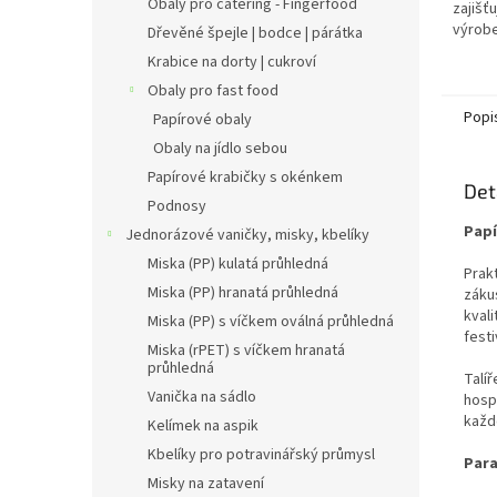
Obaly pro catering - Fingerfood
zajišť
výrob
Dřevěné špejle | bodce | párátka
vzorem
Krabice na dorty | cukroví
napros
Obaly pro fast food
Popi
Papírové obaly
Obaly na jídlo sebou
Papírové krabičky s okénkem
Det
Podnosy
Papí
Jednorázové vaničky, misky, kbelíky
Miska (PP) kulatá průhledná
Prakt
Miska (PP) hranatá průhledná
záku
kvali
Miska (PP) s víčkem oválná průhledná
fest
Miska (rPET) s víčkem hranatá
průhledná
Talíř
Vanička na sádlo
hospo
každo
Kelímek na aspik
Kbelíky pro potravinářský průmysl
Para
Misky na zatavení