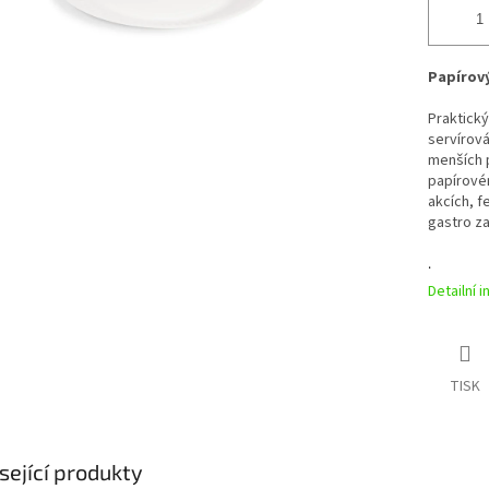
Papírový 
Praktický
servírová
menších p
papírovém
akcích, f
gastro za
.
Detailní 
TISK
sející produkty