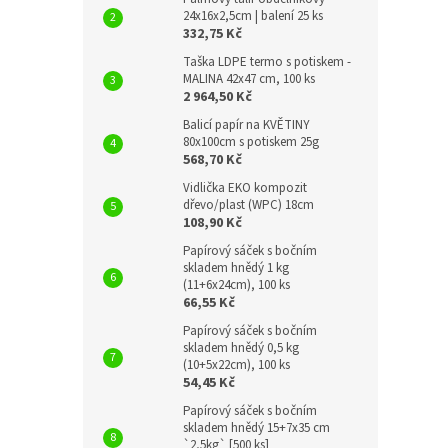
24x16x2,5cm | balení 25 ks
332,75 Kč
Taška LDPE termo s potiskem -
MALINA 42x47 cm, 100 ks
2 964,50 Kč
Balicí papír na KVĚTINY
80x100cm s potiskem 25g
568,70 Kč
Vidlička EKO kompozit
dřevo/plast (WPC) 18cm
108,90 Kč
Papírový sáček s bočním
skladem hnědý 1 kg
(11+6x24cm), 100 ks
66,55 Kč
Papírový sáček s bočním
skladem hnědý 0,5 kg
(10+5x22cm), 100 ks
54,45 Kč
Papírový sáček s bočním
skladem hnědý 15+7x35 cm
`2,5kg` [500 ks]