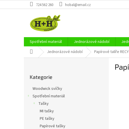
Přejít
724 562 260
hobal@email.cz
na
obsah
Spotřební materiál
Jednorázové nádobí
Jedn
Domů
Jednorázové nádobí
Papírové talíře RECY
P
Papí
o
Přeskočit
s
Kategorie
kategorie
t
r
Woodwick svíčky
a
Spotřební materiál
n
Tašky
n
í
MI tašky
p
PE tašky
a
Papírové tašky