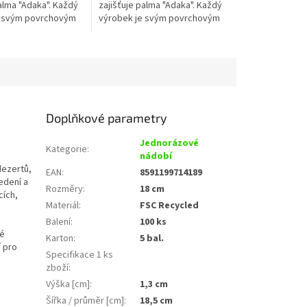
alma "Adaka". Každý
zajišťuje palma "Adaka". Každý
e svým povrchovým
výrobek je svým povrchovým
 odstínem barvy listu
vzorem, či odstínem barvy listu
dinečný....
naprosto jedinečný....
Doplňkové parametry
Jednorázové
Kategorie
:
nádobí
dezertů,
EAN
:
8591199714189
edení a
Rozměry
:
18 cm
cích,
Materiál
:
FSC Recycled
Balení
:
100 ks
né
Karton
:
5 bal.
í pro
Specifikace 1 ks
zboží
:
Výška [cm]
:
1,3 cm
Šířka / průměr [cm]
:
18,5 cm