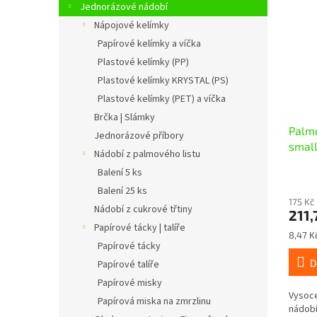
Jednorázové nádobí
Nápojové kelímky
Papírové kelímky a víčka
Plastové kelímky (PP)
Plastové kelímky KRYSTAL (PS)
Plastové kelímky (PET) a víčka
Brčka | Slámky
Palmo
Jednorázové příbory
small
Nádobí z palmového listu
ks
Balení 5 ks
Balení 25 ks
175 Kč
Nádobí z cukrové třtiny
211,
Papírové tácky | talíře
Měrná
8,47 Kč
Papírové tácky
cena:
D
Papírové talíře
Papírové misky
Vysoce
Papírová miska na zmrzlinu
nádobí