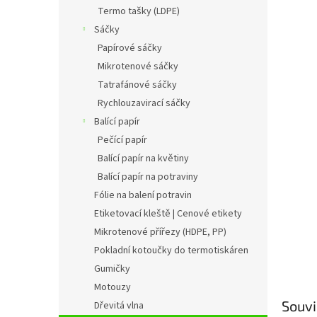
n
Termo tašky (LDPE)
e
Sáčky
l
Papírové sáčky
Mikrotenové sáčky
Tatrafánové sáčky
Rychlouzavirací sáčky
Balící papír
Pečící papír
Balící papír na květiny
Balící papír na potraviny
Fólie na balení potravin
Etiketovací kleště | Cenové etikety
Mikrotenové přířezy (HDPE, PP)
Pokladní kotoučky do termotiskáren
Gumičky
Motouzy
Souvi
Dřevitá vlna