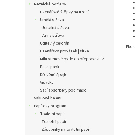
Řeznické potřeby
Uzenářské štěpky na uzení
Umělá střeva
Uditelná střeva
Varná střeva
Uditelný celofán
Ekol
Uzenářský provázek | síťka
Mikrotenové pytle do přepravek E2
Balící papír
Dřevěné špejle
Visačky
Sací absorbéry pod maso
Vakuové balení
Papírový program
Toaletní papír
Toaletní papír
Zásobníky na toaletní papír