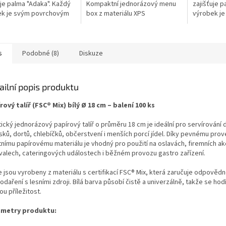
uje palma "Adaka". Každý
Kompaktní jednorázový menu
zajišťuje p
ek je svým povrchovým
box z materiálu XPS
výrobek j
, či odstínem barvy listu
(extrudovaný polystyren) je
vzorem, či
to jedinečný....
určen pro balení, přenášení a
naprosto je
rozvoz...
s
Podobné (8)
Diskuze
ailní popis produktu
rový talíř (FSC® Mix) bílý Ø 18 cm – balení 100 ks
ický jednorázový papírový talíř o průměru 18 cm je ideální pro servírování 
sků, dortů, chlebíčků, občerstvení i menších porcí jídel. Díky pevnému prov
tnímu papírovému materiálu je vhodný pro použití na oslavách, firemních ak
ivalech, cateringových událostech i běžném provozu gastro zařízení.
e jsou vyrobeny z materiálu s certifikací FSC® Mix, která zaručuje odpověd
daření s lesními zdroji. Bílá barva působí čistě a univerzálně, takže se hod
u příležitost.
metry produktu: