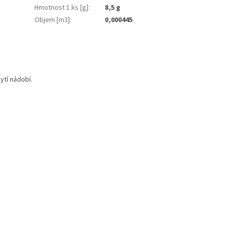
Hmotnost 1 ks [g]
:
8,5 g
Objem [m3]
:
0,000445
ytí nádobí.