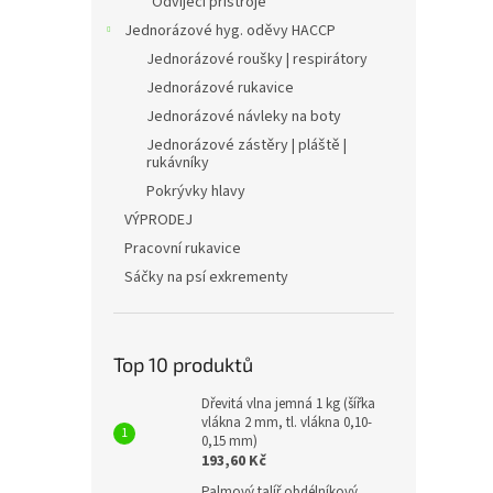
Odvíjecí přístroje
Jednorázové hyg. oděvy HACCP
Jednorázové roušky | respirátory
Jednorázové rukavice
Jednorázové návleky na boty
Jednorázové zástěry | pláště |
rukávníky
Pokrývky hlavy
VÝPRODEJ
Pracovní rukavice
Sáčky na psí exkrementy
Top 10 produktů
Dřevitá vlna jemná 1 kg (šířka
vlákna 2 mm, tl. vlákna 0,10-
0,15 mm)
193,60 Kč
Palmový talíř obdélníkový