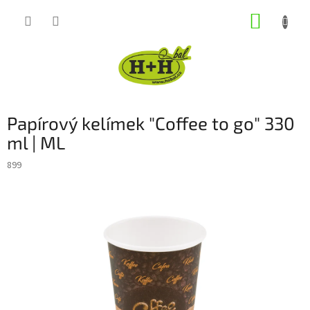
Přejít
NÁKUP
na
obsah
KOŠÍK
Papírový kelímek "Coffee to go" 330
ml | ML
899