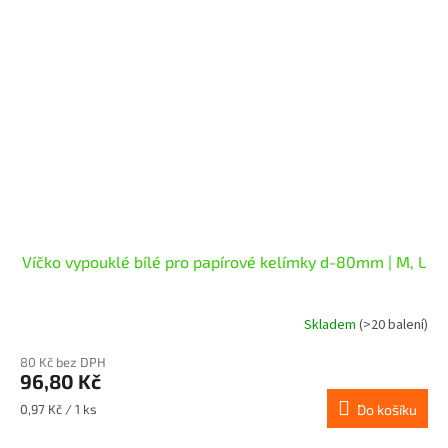
Víčko vypouklé bílé pro papírové kelímky d-80mm | M, L
Skladem
(>20 balení)
80 Kč bez DPH
96,80 Kč
Měrná
0,97 Kč / 1 ks
Do košíku
cena: