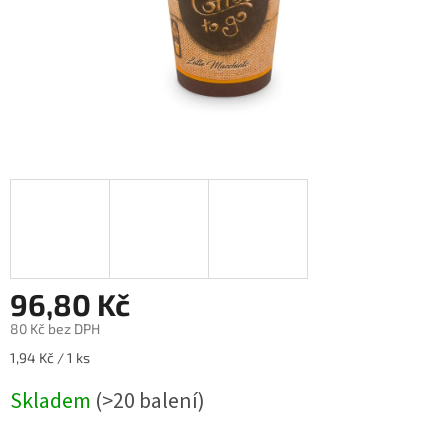
96,80 Kč
80 Kč bez DPH
Měrná
1,94 Kč / 1 ks
cena:
Skladem
(>20 balení)