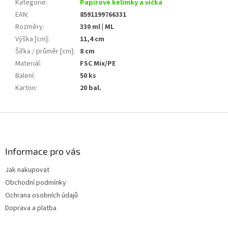
Kategorie
:
Papírové kelímky a víčka
EAN
:
8591199766331
Rozměry
:
330 ml | ML
Výška [cm]
:
11,4 cm
Šířka / průměr [cm]
:
8 cm
Materiál
:
FSC Mix/PE
Balení
:
50 ks
Karton
:
20 bal.
Z
á
p
a
Informace pro vás
t
Jak nakupovat
í
Obchodní podmínky
Ochrana osobních údajů
Doprava a platba