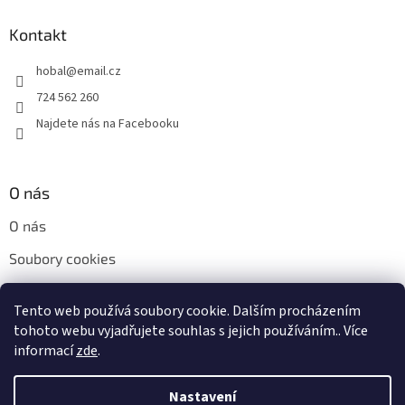
Kontakt
hobal
@
email.cz
724 562 260
Najdete nás na Facebooku
O nás
O nás
Soubory cookies
Napište nám
Tento web používá soubory cookie. Dalším procházením
Kontakty
tohoto webu vyjadřujete souhlas s jejich používáním.. Více
informací
zde
.
Nastavení
Vytvořil Shoptet