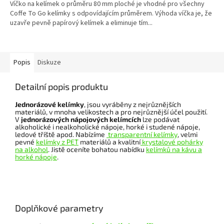
Víčko na kelímek o průměru 80 mm ploché je vhodné pro všechny
Coffe To Go kelímky s odpovídajícím průměrem. Výhoda víčka je, že
uzavře pevně papírový kelímek a eliminuje tím...
Popis
Diskuze
Detailní popis produktu
Jednorázové kelímky
, jsou vyráběny z nejrůznějších
materiálů, v mnoha velikostech a pro nejrůznější účel použití.
V
jednorázových nápojových kelímcích
lze podávat
alkoholické i nealkoholické nápoje, horké i studené nápoje,
ledové tříště apod. Nabízíme
transparentní kelímky
, velmi
pevné
kelímky z PET
materiálů a kvalitní
krystalové pohárky
na alkohol
. Jistě oceníte bohatou nabídku
kelímků na kávu a
horké nápoje
.
Doplňkové parametry