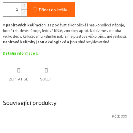
Přidat do košíku
V
papírových kelímcích
lze podávat alkoholické i nealkoholické nápoje,
horké i studené nápoje, ledové tříště, zmrzliny apod. Nabízíme v mnoha
velikostech, ke každému kelímku nabízíme plastové víčko příslušné velikosti.
Papírové kelímky jsou ekologické a
jsou plně recyklovatelné.
Detailní informace
ZEPTAT SE
SDÍLET
Související produkty
Kód:
999