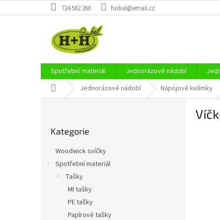
Přejít
724 562 260
hobal@email.cz
na
obsah
Spotřební materiál
Jednorázové nádobí
Jedn
Domů
Jednorázové nádobí
Nápojové kelímky
P
Víčk
o
Přeskočit
s
Kategorie
kategorie
t
r
Woodwick svíčky
a
Spotřební materiál
n
Tašky
n
í
MI tašky
p
PE tašky
a
Papírové tašky