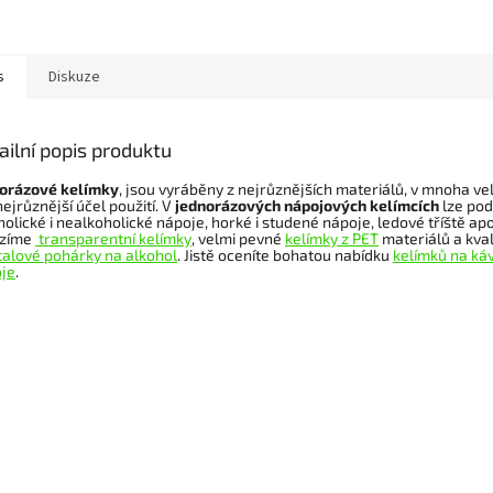
ny apod. Nabízíme
a velikostech, ke
u kelímku...
s
Diskuze
ailní popis produktu
orázové kelímky
, jsou vyráběny z nejrůznějších materiálů, v mnoha ve
nejrůznější účel použití. V
jednorázových nápojových kelímcích
lze pod
holické i nealkoholické nápoje, horké i studené nápoje, ledové tříště ap
ízíme
transparentní kelímky
, velmi pevné
kelímky z PET
materiálů a kval
talové pohárky na alkohol
. Jistě oceníte bohatou nabídku
kelímků na ká
je
.