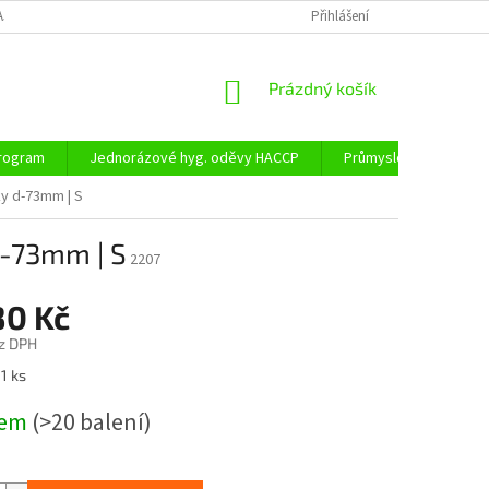
AJŮ
DOPRAVA A PLATBA
Přihlášení
NÁKUPNÍ
Prázdný košík
KOŠÍK
program
Jednorázové hyg. oděvy HACCP
Průmyslové obaly
ky d-73mm | S
d-73mm | S
2207
80 Kč
z DPH
 1 ks
dem
(>20 balení)