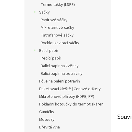
n
Termo tašky (LDPE)
e
Sáčky
l
Papírové sáčky
Mikrotenové sáčky
Tatrafánové sáčky
Rychlouzavirací sáčky
Balící papír
Pečící papír
Balící papír na květiny
Balící papír na potraviny
Fólie na balení potravin
Etiketovací kleště | Cenové etikety
Mikrotenové přířezy (HDPE, PP)
Pokladní kotoučky do termotiskáren
Gumičky
Souvi
Motouzy
Dřevitá vlna