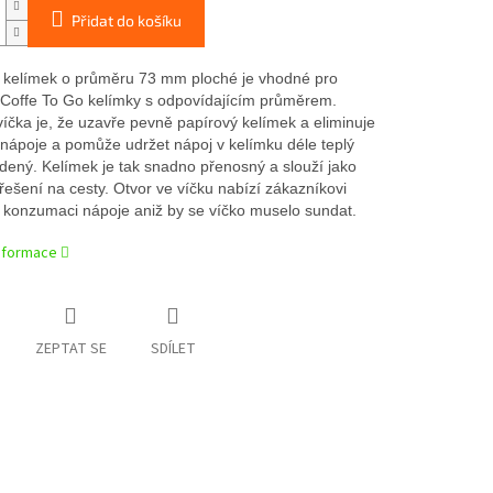
Přidat do košíku
 kelímek o průměru 73 mm ploché je vhodné pro
Coffe To Go kelímky s odpovídajícím průměrem.
íčka je, že uzavře pevně papírový kelímek a eliminuje
tí nápoje a pomůže udržet nápoj v kelímku déle teplý
dený. Kelímek je tak snadno přenosný a slouží jako
řešení na cesty. Otvor ve víčku nabízí zákazníkovi
konzumaci nápoje aniž by se víčko muselo sundat.
informace
ZEPTAT SE
SDÍLET