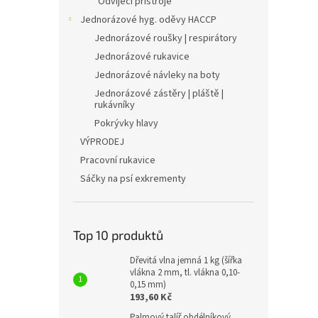
Odvíjecí přístroje
Jednorázové hyg. oděvy HACCP
Jednorázové roušky | respirátory
Jednorázové rukavice
Jednorázové návleky na boty
Jednorázové zástěry | pláště |
rukávníky
Pokrývky hlavy
VÝPRODEJ
Pracovní rukavice
Sáčky na psí exkrementy
Top 10 produktů
Dřevitá vlna jemná 1 kg (šířka
vlákna 2 mm, tl. vlákna 0,10-
0,15 mm)
193,60 Kč
Palmový talíř obdélníkový