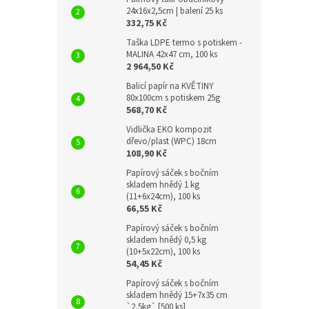
24x16x2,5cm | balení 25 ks
332,75 Kč
Taška LDPE termo s potiskem -
MALINA 42x47 cm, 100 ks
2 964,50 Kč
Balicí papír na KVĚTINY
80x100cm s potiskem 25g
568,70 Kč
Vidlička EKO kompozit
dřevo/plast (WPC) 18cm
108,90 Kč
Papírový sáček s bočním
skladem hnědý 1 kg
(11+6x24cm), 100 ks
66,55 Kč
Papírový sáček s bočním
skladem hnědý 0,5 kg
(10+5x22cm), 100 ks
54,45 Kč
Papírový sáček s bočním
skladem hnědý 15+7x35 cm
`2,5kg` [500 ks]