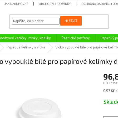
JAK NAKUPOVAT
OBCHODNÍ PODMÍNKY
OCHRANA OSOBNÍCH ÚD
HLEDAT
orázové vaničky, misky, kbelíky
Řeznické potřeby
Papírový 
Papírové kelímky a víčka
Víčko vypouklé bílé pro papírové kelím
o vypouklé bílé pro papírové kelímky 
96,
80 Kč be
Měrná
0,97 Kč /
cena:
Skla