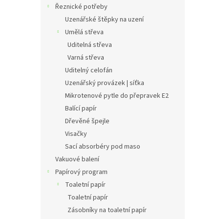
Řeznické potřeby
Uzenářské štěpky na uzení
Umělá střeva
Uditelná střeva
Varná střeva
Uditelný celofán
Uzenářský provázek | síťka
Mikrotenové pytle do přepravek E2
Balící papír
Dřevěné špejle
Visačky
Sací absorbéry pod maso
Vakuové balení
Papírový program
Toaletní papír
Toaletní papír
Zásobníky na toaletní papír