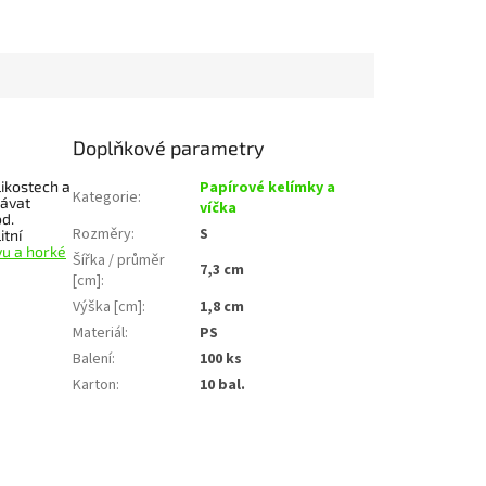
Doplňkové parametry
likostech a
Papírové kelímky a
Kategorie
:
ávat
víčka
od.
Rozměry
:
S
itní
vu a horké
Šířka / průměr
7,3 cm
[cm]
:
Výška [cm]
:
1,8 cm
Materiál
:
PS
Balení
:
100 ks
Karton
:
10 bal.