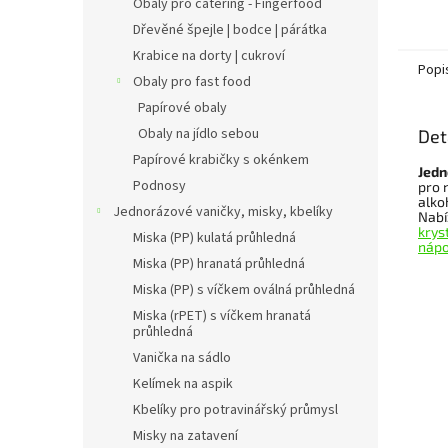
Obaly pro catering - Fingerfood
zmrzli
v mnoh
Dřevěné špejle | bodce | párátka
každém
Krabice na dorty | cukroví
Popi
Obaly pro fast food
Papírové obaly
Obaly na jídlo sebou
Det
Papírové krabičky s okénkem
Jedn
Podnosy
pro 
alko
Jednorázové vaničky, misky, kbelíky
Nab
krys
Miska (PP) kulatá průhledná
nápo
Miska (PP) hranatá průhledná
Miska (PP) s víčkem oválná průhledná
Miska (rPET) s víčkem hranatá
průhledná
Vanička na sádlo
Kelímek na aspik
Kbelíky pro potravinářský průmysl
Misky na zatavení