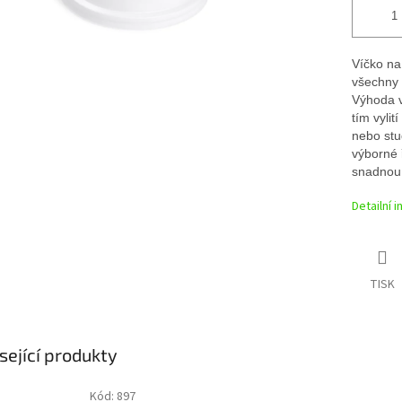
Víčko na
všechny 
Výhoda v
tím vyli
nebo stu
výborné 
snadnou 
Detailní 
TISK
sející produkty
Kód:
897