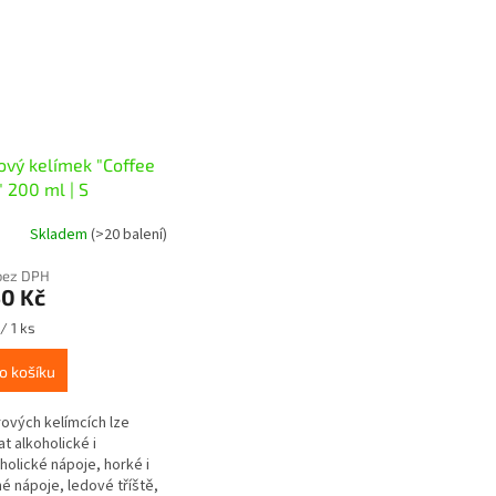
ový kelímek "Coffee
" 200 ml | S
Skladem
(>20 balení)
bez DPH
50 Kč
 / 1 ks
o košíku
rových kelímcích lze
t alkoholické i
holické nápoje, horké i
é nápoje, ledové tříště,