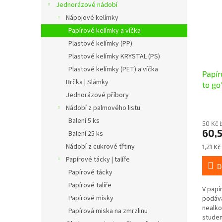
Jednorázové nádobí
Nápojové kelímky
Papírové kelímky a víčka
Plastové kelímky (PP)
Plastové kelímky KRYSTAL (PS)
Plastové kelímky (PET) a víčka
Papír
Brčka | Slámky
to go
Jednorázové příbory
Nádobí z palmového listu
Balení 5 ks
50 Kč 
60,
Balení 25 ks
Nádobí z cukrové třtiny
Měrná
1,21 Kč
cena:
Papírové tácky | talíře
D
Papírové tácky
Papírové talíře
V papí
Papírové misky
podáva
nealko
Papírová miska na zmrzlinu
studen