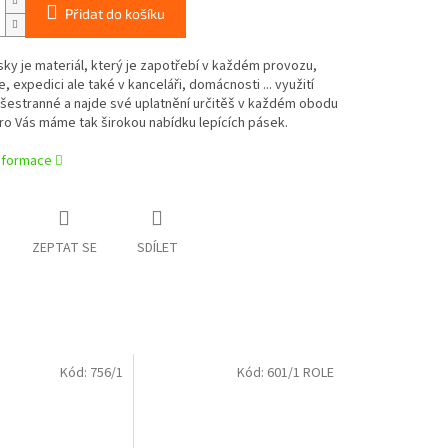
Přidat do košíku
sky je materiál, který je zapotřebí v každém provozu,
ce, expedici ale také v kanceláři, domácnosti ... využití
 všestranné a najde své uplatnění určitěš v každém obodu
ro Vás máme tak širokou nabídku lepících pásek.
informace
ZEPTAT SE
SDÍLET
Kód:
756/1
Kód:
601/1 ROLE