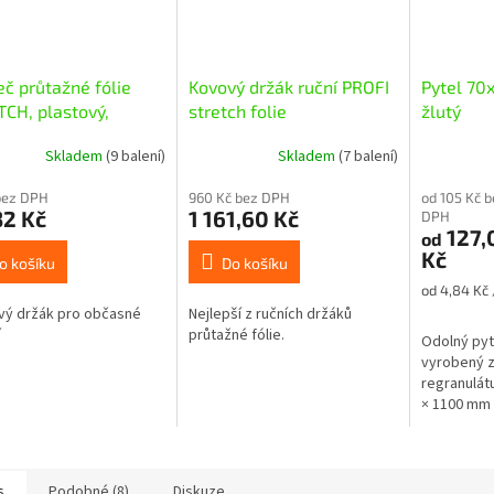
eč průtažné fólie
Kovový držák ruční PROFI
Pytel 7
CH, plastový,
stretch folie
žlutý
ílný
Skladem
(9 balení)
Skladem
(7 balení)
bez DPH
960 Kč bez DPH
od 105 Kč b
32 Kč
1 161,60 Kč
DPH
127,
od
Kč
o košíku
Do košíku
Měrná
od 4,84 Kč 
cena:
vý držák pro občasné
Nejlepší z ručních držáků
í
průtažné fólie.
Odolný pyt
vyrobený z
regranulát
× 1100 mm a
vhodný pro
veřejný sek
s
Podobné (8)
Diskuze