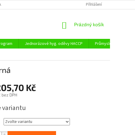
AJŮ
DOPRAVA A PLATBA
Přihlášení
NÁKUPNÍ
Prázdný košík
KOŠÍK
program
Jednorázové hyg. oděvy HACCP
Průmyslové obaly
rná
205,70 Kč
č
bez DPH
e variantu