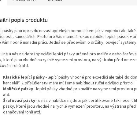
ailní popis produktu
cí pásky jsou opravdu nezastupitelným pomocníkem jak v expedici ale také 
cnosti, kancelářích. Proto pro Vás mame širokou nabídku lepích pásek + pří
é Vám hodně usnadní práci. Jedná se především o držáky, osvíjecí systémy.
jiné u nás najdete i speciální lepící pásky určené pro malíře a nebo šrafovac
y, které jsou vhodné na rychlé vymezení prostoru, na výstrahu před omeze
čování rohů atd.
Klasické lepící pásky
- lepící pásky vhodné pro expedici ale také do do
kanceláří. Z příslušenství mám můžeme nabídnout ruční odvíjecí přístroj.
Malířské pásky
- lepící pásky vhodné pro malíře na vymezení prostoru p
atd.
Šrafovací pásky
- u nás v nabídce najdete jak certifikované tak necertif
pásky, které jsou vhodné na rychlé vymezení prostoru, na výstrahu pře
označování rohů atd.