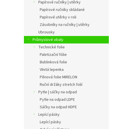
Papírové ručníky | utěrky
Papírové ručníky skládané
Papírové utěrky v roli
Zásobníky na ručníky | utěrky
Ubrousky
Průmyslové obaly
Technické folie
Paletizační fólie
Bublinková folie
Vlnitá lepenka
Pěnová folie MIRELON
Ruční držáky stretch folií
Pytle | sáčky na odpad
Pytle na odpad LDPE
Sáčky na odpad HDPE
Lepící pásky
Lepící pásky