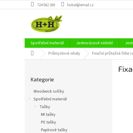
Přejít
724 562 260
hobal@email.cz
na
obsah
Spotřební materiál
Jednorázové nádobí
Jedn
Domů
Průmyslové obaly
Fixační průtažná fólie
P
Fixa
o
Přeskočit
s
Kategorie
kategorie
t
r
Woodwick svíčky
a
Spotřební materiál
n
Tašky
n
í
MI tašky
p
PE tašky
a
Papírové tašky