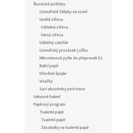
Řeznické potřeby
Uzenářské štěpky na uzení
Umělá střeva
Uditelná střeva
Varná střeva
Uditelný celofán
Uzenářský provázek | síťka
Mikrotenové pytle do přepravek E2
Balící papír
Dřevěné špejle
Visačky
Sací absorbéry pod maso
Vakuové balení
Papírový program
Toaletní papír
Toaletní papír
Zásobníky na toaletní papír