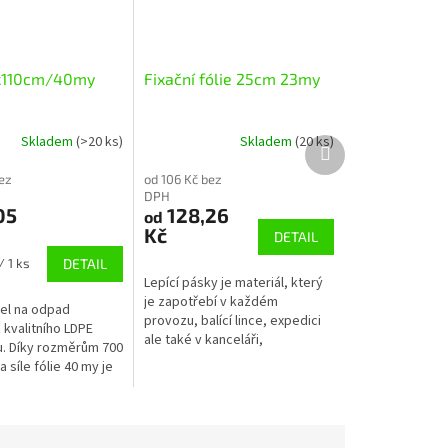
0x110cm/40my
Fixační fólie 25cm 23my
Skladem
(>20 ks)
Skladem
(20 ks)
Další
produkt
ez
od 106 Kč bez
DPH
05
128,26
od
Kč
DETAIL
/ 1 ks
DETAIL
Lepící pásky je materiál, který
je zapotřebí v každém
el na odpad
provozu, balící lince, expedici
 kvalitního LDPE
ale také v kanceláři,
u. Díky rozměrům 700
domácnosti ... využití lepící je
 síle fólie 40 my je
všestranné a najde své
 domácnosti, firmy i
uplatnění...
tor.