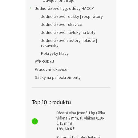
Odvíjecí přístroje
Jednorázové hyg. oděvy HACCP
Jednorázové roušky | respirátory
Jednorázové rukavice
Jednorázové návleky na boty
Jednorázové zástěry | pláště |
rukávníky
Pokrývky hlavy
VÝPRODEJ
Pracovní rukavice
Sáčky na psí exkrementy
Top 10 produktů
Dřevitá vlna jemná 1 kg (šířka
vlákna 2 mm, tl. vlákna 0,10-
0,15 mm)
193,60 Kč
Palmový talíř obdélníkový