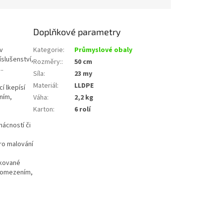
Doplňkové parametry
v
Kategorie
:
Průmyslové obaly
slušenství,
Rozměry:
:
50 cm
..
Síla
:
23 my
Materiál
:
LLDPE
í lkepísí
ním,
Váha
:
2,2 kg
Karton
:
6 rolí
mácností či
ro malování
ikované
d omezením,