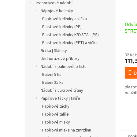
Jednorázové nádobí
Nápojové kelímky
Papírové kelímky a víčka
Odvíj
Plastové kelímky (PP)
STRET
Plastové kelímky KRYSTAL (PS)
dvoud
Plastové kelímky (PET) a víčka
Brčka | Slámky
92 Kč 
Jednorázové příbory
111,
Nádobí z palmového listu
D
Balení 5 ks
Balení 25 ks
plasto
Nádobí z cukrové třtiny
použit
Papírové tácky | talíře
Papírové tácky
Papírové talíře
Papírové misky
Papírová miska na zmrzlinu
Popi