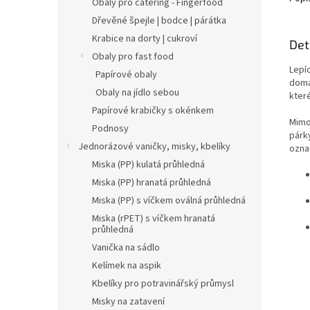
Obaly pro catering - Fingerfood
Dřevěné špejle | bodce | párátka
Krabice na dorty | cukroví
Det
Obaly pro fast food
Lepí
Papírové obaly
domá
Obaly na jídlo sebou
kter
Papírové krabičky s okénkem
Mimo 
Podnosy
párk
Jednorázové vaničky, misky, kbelíky
ozna
Miska (PP) kulatá průhledná
Miska (PP) hranatá průhledná
Miska (PP) s víčkem oválná průhledná
Miska (rPET) s víčkem hranatá
průhledná
Vanička na sádlo
Kelímek na aspik
Kbelíky pro potravinářský průmysl
Misky na zatavení