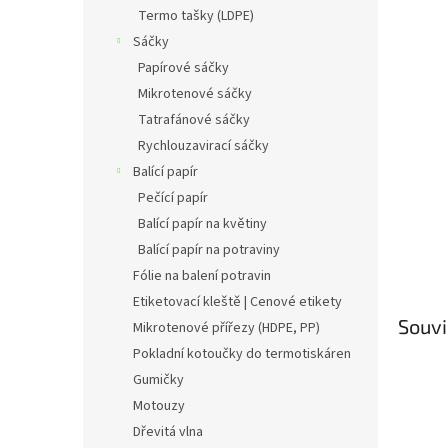
n
Termo tašky (LDPE)
e
Sáčky
l
Papírové sáčky
Mikrotenové sáčky
Tatrafánové sáčky
Rychlouzavirací sáčky
Balící papír
Pečící papír
Balící papír na květiny
Balící papír na potraviny
Fólie na balení potravin
Etiketovací kleště | Cenové etikety
Souvi
Mikrotenové přířezy (HDPE, PP)
Pokladní kotoučky do termotiskáren
Gumičky
Motouzy
Dřevitá vlna