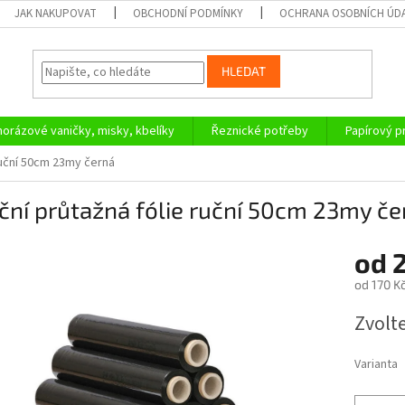
JAK NAKUPOVAT
OBCHODNÍ PODMÍNKY
OCHRANA OSOBNÍCH ÚD
HLEDAT
orázové vaničky, misky, kbelíky
Řeznické potřeby
Papírový 
 ruční 50cm 23my černá
ční průtažná fólie ruční 50cm 23my če
od
od
170 K
Měrná
Zvolt
cena:
Varianta