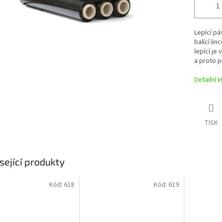
Lepící pá
balící lin
lepící je
a proto p
Detailní 
TISK
sející produkty
Kód:
618
Kód:
619