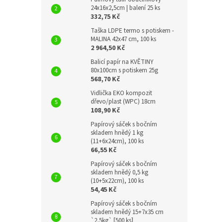
24x16x2,5cm | balení 25 ks
332,75 Kč
Taška LDPE termo s potiskem -
MALINA 42x47 cm, 100 ks
2 964,50 Kč
Balicí papír na KVĚTINY
80x100cm s potiskem 25g
568,70 Kč
Vidlička EKO kompozit
dřevo/plast (WPC) 18cm
108,90 Kč
Papírový sáček s bočním
skladem hnědý 1 kg
(11+6x24cm), 100 ks
66,55 Kč
Papírový sáček s bočním
skladem hnědý 0,5 kg
(10+5x22cm), 100 ks
54,45 Kč
Papírový sáček s bočním
skladem hnědý 15+7x35 cm
`2,5kg` [500 ks]