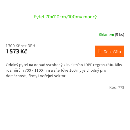
Pytel 70x110cm/100my modrý
Skladem
(5 ks)
1 300 Kč bez DPH
1 573 Kč
Do košíku
Odolný pytel na odpad vyrobený z kvalitního LDPE regranulátu. Díky
rozměrům 700 × 1100 mm a síle fólie 100 my je vhodný pro
domácnosti, firmy i veřejný sektor.
Kód:
778