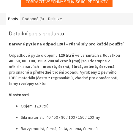
ZOBRAZIT VŠECHNY SOUVISEJÍCÍ PRODUKTY
Popis
Podobné (8)
Diskuze
Detailní popis produktu
Barevné pytle na odpad 120 l – různé síly pro každé použití
Odpadkové pytle o objemu
120 litrů
ve variantách s tloušťkou
40, 50, 80, 100, 150 a 200 mikronů (my)
jsou dostupné v
několika barvách –
modrá, černá, žlutá, zelená, červená
–
pro snadné a přehledné třídění odpadu. Vyrobeny z pevného
LDPE materiálu (často z regranulátu), vhodné pro domácnosti,
firmy i veřejný sektor.
Vlastnosti:
Objem: 120 litrů
Síla materiálu: 40 / 50 / 80 / 100 / 150 / 200 my
Barvy: modrá, černá, žlutá, zelená, červená