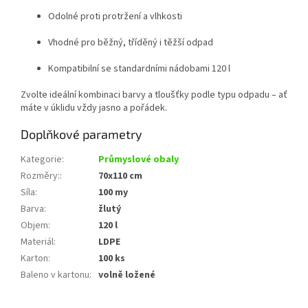
Odolné proti protržení a vlhkosti
Vhodné pro běžný, tříděný i těžší odpad
Kompatibilní se standardními nádobami 120 l
Zvolte ideální kombinaci barvy a tloušťky podle typu odpadu – ať
máte v úklidu vždy jasno a pořádek.
Doplňkové parametry
Kategorie
:
Průmyslové obaly
Rozměry:
:
70x110 cm
Síla
:
100 my
Barva
:
žlutý
Objem
:
120 l
Materiál
:
LDPE
Karton
:
100 ks
Baleno v kartonu
:
volně ložené