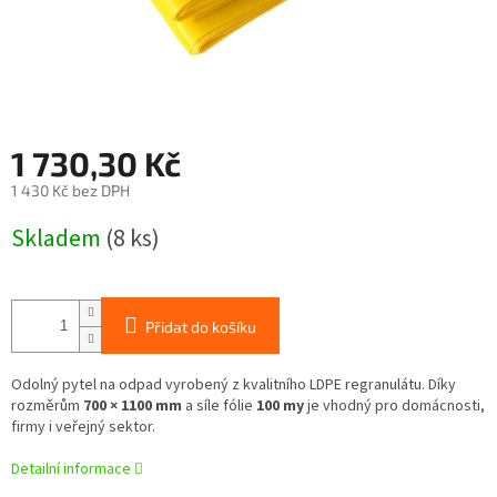
1 730,30 Kč
1 430 Kč bez DPH
Měrná
Skladem
(8 ks)
cena:
Přidat do košíku
Odolný pytel na odpad vyrobený z kvalitního LDPE regranulátu. Díky
rozměrům
700 × 1100 mm
a síle fólie
100 my
je vhodný pro domácnosti,
firmy i veřejný sektor.
Detailní informace