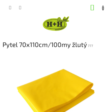
Přejít
NÁKUP
na
obsah
KOŠÍK
Pytel 70x110cm/100my žlutý
777