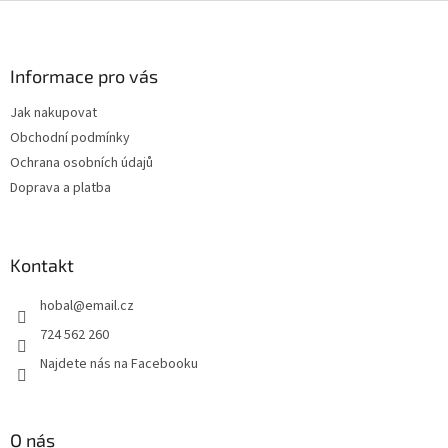
Z
á
p
a
Informace pro vás
t
Jak nakupovat
í
Obchodní podmínky
Ochrana osobních údajů
Doprava a platba
Kontakt
hobal
@
email.cz
724 562 260
Najdete nás na Facebooku
O nás