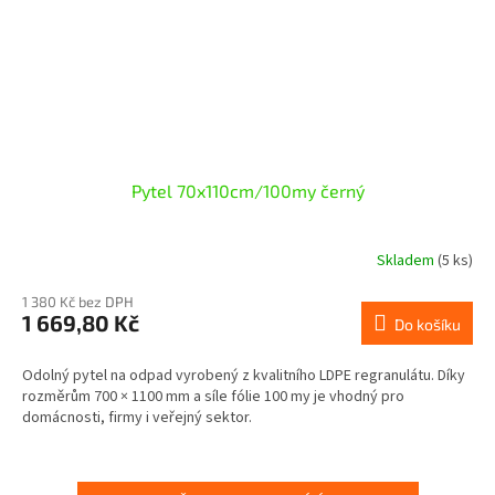
Pytel 70x110cm/100my černý
Skladem
(5 ks)
1 380 Kč bez DPH
1 669,80 Kč
Do košíku
Odolný pytel na odpad vyrobený z kvalitního LDPE regranulátu. Díky
rozměrům 700 × 1100 mm a síle fólie 100 my je vhodný pro
domácnosti, firmy i veřejný sektor.