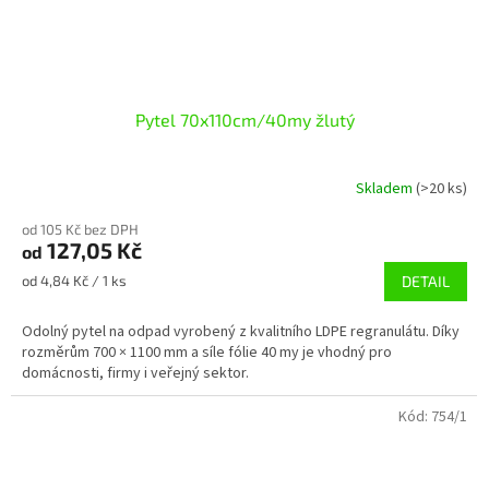
Pytel 70x110cm/40my žlutý
Skladem
(>20 ks)
od 105 Kč bez DPH
127,05 Kč
od
Měrná
od 4,84 Kč / 1 ks
DETAIL
cena:
Odolný pytel na odpad vyrobený z kvalitního LDPE regranulátu. Díky
rozměrům 700 × 1100 mm a síle fólie 40 my je vhodný pro
domácnosti, firmy i veřejný sektor.
Kód:
754/1