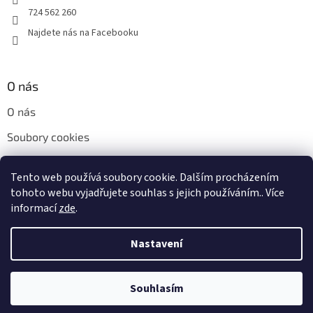
724 562 260
Najdete nás na Facebooku
O nás
O nás
Soubory cookies
Napište nám
Tento web používá soubory cookie. Dalším procházením
Kontakty
tohoto webu vyjadřujete souhlas s jejich používáním.. Více
informací
zde
.
Nastavení
Vytvořil Shoptet
Souhlasím
Copyright 2026
H+H obal s.r.o.
. Všechna práva vyhrazena.