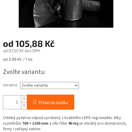
od
105,88 Kč
od
87,50 Kč
bez DPH
Měrná
od 3,99 Kč / 1 ks
cena:
Zvolte variantu
Varianta
Přidat do košíku
Odolný pytel na odpad vyrobený z kvalitního LDPE regranulátu. Díky
rozměrům
700 × 1100 mm
a síle fólie
40 my
je vhodný pro domácnosti,
firmy i veřejný sektor.