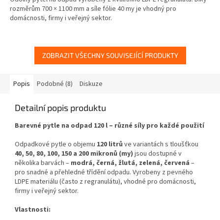
rozměrům 700 × 1100 mm a síle fólie 40 my je vhodný pro
domácnosti, firmy i veřejný sektor.
ZOBRAZIT VŠECHNY SOUVISEJÍCÍ PRODUKTY
Popis
Podobné (8)
Diskuze
Detailní popis produktu
Barevné pytle na odpad 120 l – různé síly pro každé použití
Odpadkové pytle o objemu
120 litrů
ve variantách s tloušťkou
40, 50, 80, 100, 150 a 200 mikronů (my)
jsou dostupné v
několika barvách –
modrá, černá, žlutá, zelená, červená
–
pro snadné a přehledné třídění odpadu. Vyrobeny z pevného
LDPE materiálu (často z regranulátu), vhodné pro domácnosti,
firmy i veřejný sektor.
Vlastnosti: