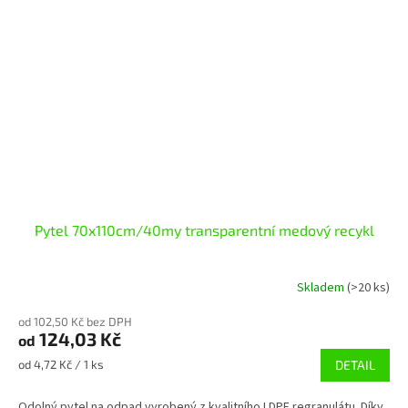
Pytel 70x110cm/40my transparentní medový recykl
Skladem
(>20 ks)
od 102,50 Kč bez DPH
124,03 Kč
od
Měrná
od 4,72 Kč / 1 ks
DETAIL
cena:
Odolný pytel na odpad vyrobený z kvalitního LDPE regranulátu. Díky