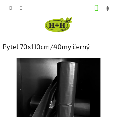
Přejít
NÁKUP
na
obsah
KOŠÍK
Pytel 70x110cm/40my černý