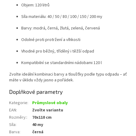
Objem: 120 litrů
Síla materiálu: 40 / 50 / 80 / 100 / 150 / 200 my
Barvy: modrá, černá, žlutá, zelená, červená
Odolné proti protržení a vlhkosti
Vhodné pro běžný, tříděný i těžší odpad
Kompatibilní se standardními nádobami 120 l
Zvolte ideální kombinaci barvy a tloušťky podle typu odpadu – ať
máte v úklidu vždy jasno a pořádek.
Doplňkové parametry
Kategorie
:
Průmyslové obaly
EAN
:
Zvolte variantu
Rozměry:
:
70x110 cm
Síla
:
40 my
Barva
:
černá