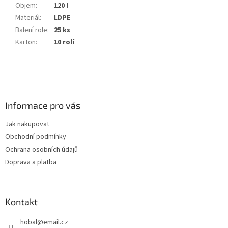
Objem
:
120 l
Materiál
:
LDPE
Balení role
:
25 ks
Karton
:
10 rolí
Z
á
p
a
Informace pro vás
t
Jak nakupovat
í
Obchodní podmínky
Ochrana osobních údajů
Doprava a platba
Kontakt
hobal
@
email.cz