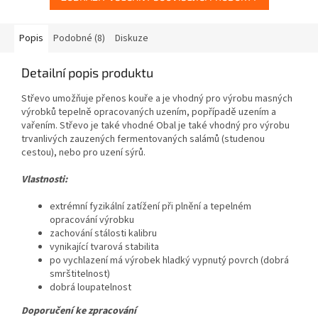
Popis
Podobné (8)
Diskuze
Detailní popis produktu
Střevo umožňuje přenos kouře a je vhodný pro výrobu masných
výrobků tepelně opracovaných uzením, popřípadě uzením a
vařením. Střevo je také vhodné Obal je také vhodný pro výrobu
trvanlivých zauzených fermentovaných salámů (studenou
cestou), nebo pro uzení sýrů.
Vlastnosti:
extrémní fyzikální zatížení při plnění a tepelném
opracování výrobku
zachování stálosti kalibru
vynikající tvarová stabilita
po vychlazení má výrobek hladký vypnutý povrch (dobrá
smrštitelnost)
dobrá loupatelnost
Doporučení ke zpracování