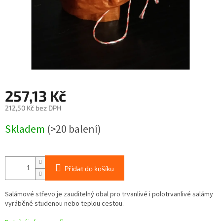
257,13 Kč
212,50 Kč bez DPH
Měrná
Skladem
(>20 balení)
cena:
Přidat do košíku
Salámové střevo je zauditelný obal pro trvanlivé i polotrvanlivé salámy
vyráběné studenou nebo teplou cestou.