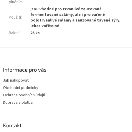
plněním
:
jsou vhodné pro trvanlivé zauzované
fermentované salámy, ale i pro vařené
Použití
:
polotrvanlivé salámy a zauzované tavené sýry,
lehce vařitelné
Balení
:
25 ks
Z
á
p
a
Informace pro vás
t
Jak nakupovat
í
Obchodní podmínky
Ochrana osobních údajů
Doprava a platba
Kontakt