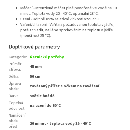
Máčení - Intenzivně máčet plně ponořené ve vodě na 30
minut. Teplota vody 20 - 40°C, optimální 28°C.
Uzení - Udit při 85% relativní vlhkosti vzduchu.
Vaření/chlazení - Vařit na požadovanou teplotu v jádře,
poté zchladit, nejlépe sprchováním na teplotu v jádře
(menší než 25 °C).
Doplňkové parametry
Kategorie
:
Řeznické potřeby
Průměr
45 mm
střeva
:
Délka
:
50 cm
Úprava
zavázaný přířez s očkem na zavěšení
obalu
:
Barva
:
světle hnědá
Tepelná
na uzení do 60°C
odolnost
:
Namáčení
obalu
20 minut - teplota vody 35 - 40°C
před