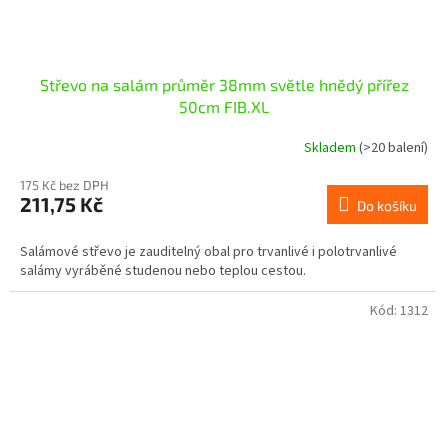
Střevo na salám průměr 38mm světle hnědý přířez
50cm FIB.XL
Skladem
(>20 balení)
175 Kč bez DPH
211,75 Kč
Do košíku
Salámové střevo je zauditelný obal pro trvanlivé i polotrvanlivé
salámy vyráběné studenou nebo teplou cestou.
Kód:
1312