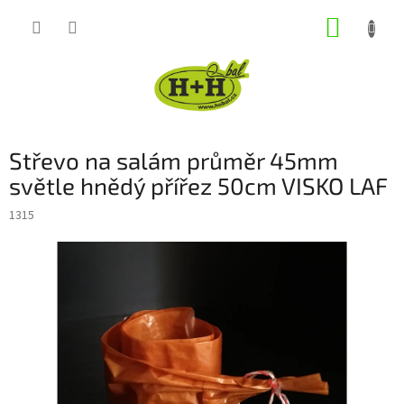
Přejít
NÁKUP
na
obsah
KOŠÍK
Střevo na salám průměr 45mm
světle hnědý přířez 50cm VISKO LAF
1315