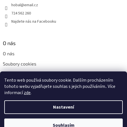
hobal
@
email.cz
724 562 260
Najdete nás na Facebooku
O nás
O nás
Soubory cookies
Napište nám
Tento web používá soubory cookie. Dalším procházením
Kontakty
tohoto webu vyjadřujete souhlas s jejich používáním.. Více
informací
zde
.
Nastavení
Vytvořil Shoptet
Souhlasím
Copyright 2026
H+H obal s.r.o.
. Všechna práva vyhrazena.