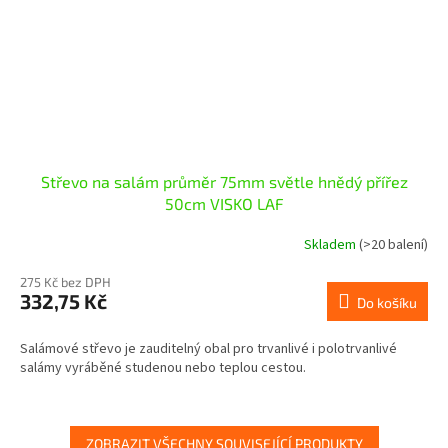
Střevo na salám průměr 75mm světle hnědý přířez
50cm VISKO LAF
Skladem
(>20 balení)
275 Kč bez DPH
332,75 Kč
Do košíku
Salámové střevo je zauditelný obal pro trvanlivé i polotrvanlivé
salámy vyráběné studenou nebo teplou cestou.
ZOBRAZIT VŠECHNY SOUVISEJÍCÍ PRODUKTY