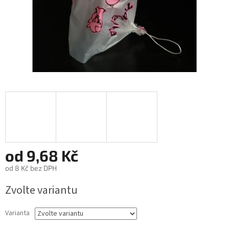
od
9,68 Kč
od
8 Kč
bez DPH
Měrná
Zvolte variantu
cena:
Varianta