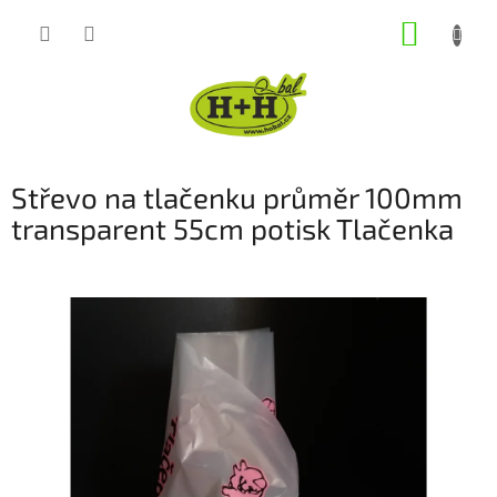
Přejít
NÁKUP
na
obsah
KOŠÍK
Střevo na tlačenku průměr 100mm
transparent 55cm potisk Tlačenka