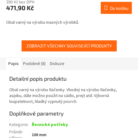
390 Kč bez DPH
471,90 Kč
Do košíku
Obal varný na výrobu masných výrobků.
ZOBRAZIT VŠECHNY SOUVISEJÍCÍ PRODUKTY
Popis
Podobné (8)
Diskuze
Detailní popis produktu
Obal varný na výrobu tlačenky. Vhodný na výrobu tlačenky,
aspiku, dále možno použit na sádlo, prejt atd. Výborná
loupatelnost, hladký vypnutý povrch.
Doplňkové parametry
Kategorie
:
Řeznické potřeby
Průměr
100 mm