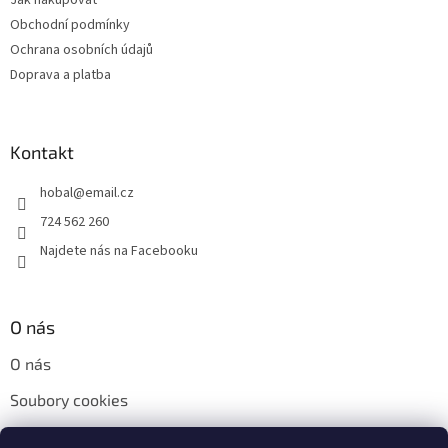
Jak nakupovat
í
Obchodní podmínky
Ochrana osobních údajů
Doprava a platba
Kontakt
hobal
@
email.cz
724 562 260
Najdete nás na Facebooku
O nás
O nás
Soubory cookies
Napište nám