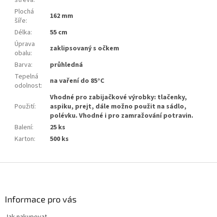
střeva
:
Plochá
162 mm
šíře
:
Délka
:
55 cm
Úprava
zaklipsovaný s očkem
obalu
:
Barva
:
průhledná
Tepelná
na vaření do 85°C
odolnost
:
Vhodné pro zabijačkové výrobky: tlačenky,
Použití
:
aspiku, prejt, dále možno použit na sádlo,
polévku. Vhodné i pro zamražování potravin.
Balení
:
25 ks
Karton
:
500 ks
Z
á
p
a
Informace pro vás
t