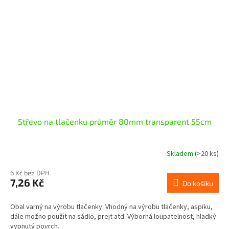
Střevo na tlačenku průměr 80mm transparent 55cm
Skladem
(>20 ks)
6 Kč bez DPH
7,26 Kč
Do košíku
Obal varný na výrobu tlačenky. Vhodný na výrobu tlačenky, aspiku,
dále možno použit na sádlo, prejt atd. Výborná loupatelnost, hladký
vypnutý povrch.