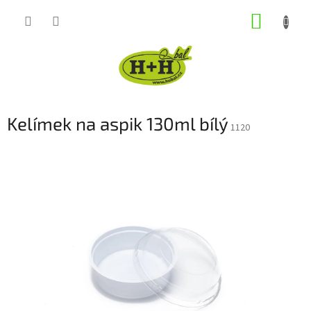
Přejít
NÁKUP
na
obsah
KOŠÍK
Kelímek na aspik 130ml bílý
1120