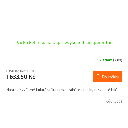
Víčko kelímku na aspik zvýšené transparentní
Skladem
(2 ks)
1 350 Kč bez DPH
1 633,50 Kč
Do košíku
Plastové zvíšené kulaté víčko univerzální pro misky PP kulaté bílé.
Kód:
1092