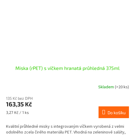
Miska (rPET) s víčkem hranatá průhledná 375ml
Skladem
(>20 ks)
135 Kč bez DPH
163,35 Kč
Měrná
3,27 Kč / 1 ks
Do košíku
cena:
Kvalitní průhledné misky s integrovaným víčkem vyrobená z velmi
odolného zcela čirého materiálu PET. Vhodná na zeleninové saláty,