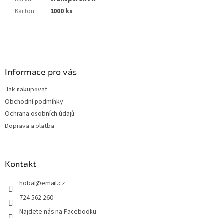
Karton
:
1000 ks
Z
á
p
a
Informace pro vás
t
Jak nakupovat
í
Obchodní podmínky
Ochrana osobních údajů
Doprava a platba
Kontakt
hobal
@
email.cz
724 562 260
Najdete nás na Facebooku