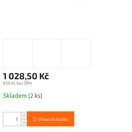
1 028,50 Kč
850 Kč bez DPH
Měrná
Skladem
(2 ks)
cena:
Přidat do košíku