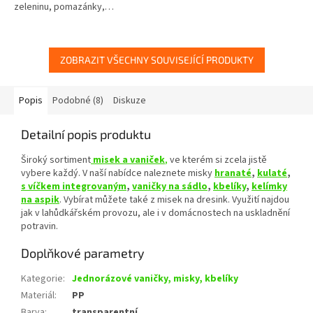
zeleninu, pomazánky,…
ZOBRAZIT VŠECHNY SOUVISEJÍCÍ PRODUKTY
Popis
Podobné (8)
Diskuze
Detailní popis produktu
Široký sortiment
misek
a
vaniček
,
ve kterém si zcela jistě
vybere každý. V naší nabídce naleznete misky
hranaté
,
kulaté
,
s víčkem integrovaným
,
vaničky na sádlo
,
kbelíky
,
kelímky
na aspik
. Vybírat můžete také z misek na dresink. Využití najdou
jak v lahůdkářském provozu, ale i v domácnostech na uskladnění
potravin.
Doplňkové parametry
Kategorie
:
Jednorázové vaničky, misky, kbelíky
Materiál
:
PP
Barva
:
transparentní