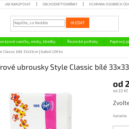
JAK NAKUPOVAT
OBCHODNÍ PODMÍNKY
OCHRANA OSOBNÍCH ÚD
HLEDAT
orázové vaničky, misky, kbelíky
Řeznické potřeby
Papírový 
 Classic bílé 33x33cm | balení 100 ks
rové ubrousky Style Classic bílé 33x33
od
2
od
22 Kč
Měrná
Zvolt
cena:
Varianta