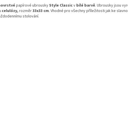
novrstvé
papírové ubrousky
Style Classic
v
bílé barvě
. Ubrousky jsou vy
 celulózy,
rozměr
33x33 cm
. Vhodné pro všechny příležitosti jak ke slavn
aždodennímu stolování.