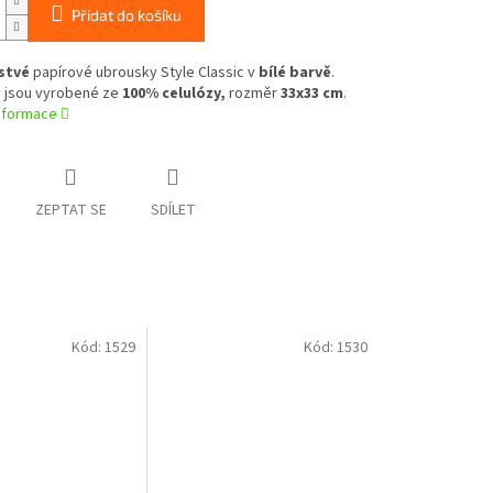
Přidat do košíku
stvé
papírové ubrousky Style Classic v
bílé barvě
.
 jsou vyrobené ze
100% celulózy,
rozměr
33x33 cm
.
informace
ZEPTAT SE
SDÍLET
Kód:
1529
Kód:
1530