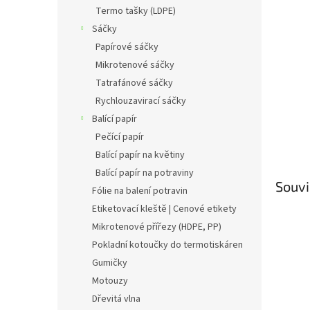
n
Termo tašky (LDPE)
e
Sáčky
l
Papírové sáčky
Mikrotenové sáčky
Tatrafánové sáčky
Rychlouzavirací sáčky
Balící papír
Pečící papír
Balící papír na květiny
Balící papír na potraviny
Souvi
Fólie na balení potravin
Etiketovací kleště | Cenové etikety
Mikrotenové přířezy (HDPE, PP)
Pokladní kotoučky do termotiskáren
Gumičky
Motouzy
Dřevitá vlna