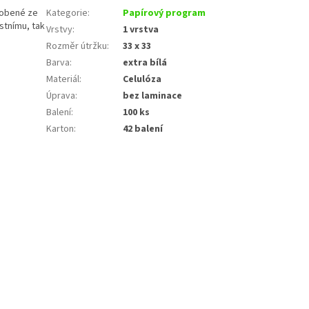
robené ze
Kategorie
:
Papírový program
ostnímu, tak
Vrstvy
:
1 vrstva
Rozměr útržku
:
33 x 33
Barva
:
extra bílá
Materiál
:
Celulóza
Úprava
:
bez laminace
Balení
:
100 ks
Karton
:
42 balení