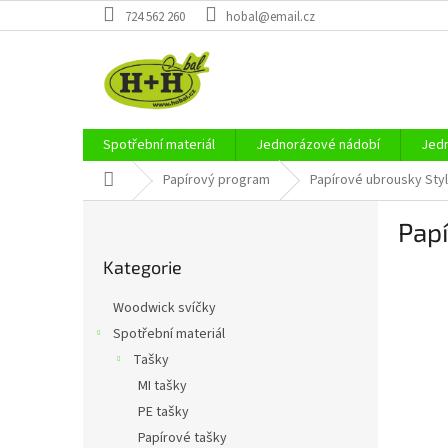
Přejít
724 562 260
hobal@email.cz
na
obsah
Spotřební materiál
Jednorázové nádobí
Jedn
Domů
Papírový program
Papírové ubrousky Style
P
Papí
o
Přeskočit
s
Kategorie
kategorie
t
r
Woodwick svíčky
a
Spotřební materiál
n
Tašky
n
í
MI tašky
p
PE tašky
a
Papírové tašky