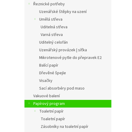
Řeznické potřeby
Uzenářské štěpky na uzení
Umělá střeva
Uditelná střeva
Varná střeva
Uditelný celofán
Uzenářský provázek | síťka
Mikrotenové pytle do přepravek E2
Balící papír
Dřevěné špejle
Visačky
Sací absorbéry pod maso
Vakuové balení
Papírový program
Toaletní papír
Toaletní papír
Zásobníky na toaletní papír