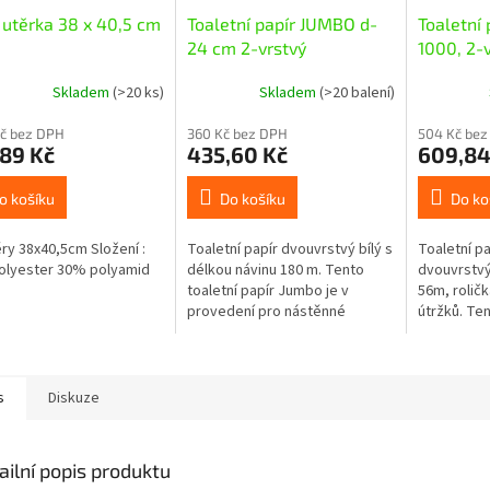
utěrka 38 x 40,5 cm
Toaletní papír JUMBO d-
Toaletní
24 cm 2-vrstvý
1000, 2-v
Skladem
(>20 ks)
Skladem
(>20 balení)
Kč bez DPH
360 Kč bez DPH
504 Kč bez
89 Kč
435,60 Kč
609,84
o košíku
Do košíku
Do ko
y 38x40,5cm Složení :
Toaletní papír dvouvrstvý bílý s
Toaletní pa
olyester 30% polyamid
délkou návinu 180 m. Tento
dvouvrstvý 
toaletní papír Jumbo je v
56m, rolič
provedení pro nástěnné
útržků. Ten
zásobníky do středně
vhodný pře
frekventovaných toalet. Ideální
penzionů a
pro firmy,...
s
Diskuze
ailní popis produktu