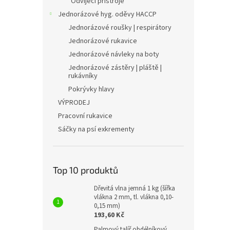
Odvíjecí přístroje
Jednorázové hyg. oděvy HACCP
Jednorázové roušky | respirátory
Jednorázové rukavice
Jednorázové návleky na boty
Jednorázové zástěry | pláště |
rukávníky
Pokrývky hlavy
VÝPRODEJ
Pracovní rukavice
Sáčky na psí exkrementy
Top 10 produktů
Dřevitá vlna jemná 1 kg (šířka
vlákna 2 mm, tl. vlákna 0,10-
0,15 mm)
193,60 Kč
Palmový talíř obdélníkový