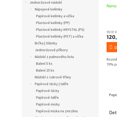
Jednorázové nádobí
Nano 
Nápojové kelímky
Papírové kelímky a víčka
Plastové kelímky (PP)
Plastové kelímky KRYSTAL (PS)
99,91 
120,
Plastové kelímky (PET) a víčka
Brčka | Slámky
D
Jednorázové příbory
Nádobí z palmového listu
Rozměr
Balení 5 ks
70% p
Balení 25 ks
Nádobí z cukrové třtiny
Papírové tácky | talíře
Papírové tácky
Popi
Papírové talíře
Papírové misky
Papírová miska na zmrzlinu
Det