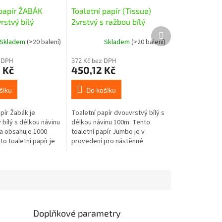
 papír ŽABÁK
Toaletní papír (Tissue)
rstvý bílý
2vrstvý s ražbou bílý
Další
`JUMBO` Ø18cm 100m
produkt
Skladem
(>20 balení)
Skladem
(>20 balení)
 DPH
372 Kč bez DPH
 Kč
450,12 Kč
šíku
Do košíku
pír Žabák je
Toaletní papír dvouvrstvý bílý s
bílý s délkou návinu
délkou návinu 100m. Tento
ka obsahuje 1000
toaletní papír Jumbo je v
to toaletní papír je
provedení pro nástěnné
devším do hotelů,
zásobníky do středně
 všude tam, kde se...
frekventovaných toalet. Ideální
pro firmy,...
Doplňkové parametry