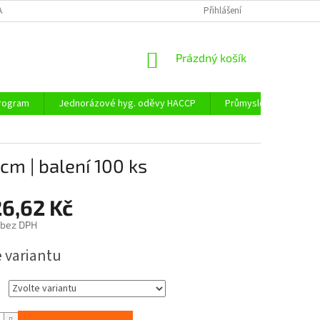
AJŮ
DOPRAVA A PLATBA
Přihlášení
NÁKUPNÍ
Prázdný košík
KOŠÍK
program
Jednorázové hyg. oděvy HACCP
Průmyslové obaly
cm | balení 100 ks
6,62 Kč
bez DPH
e variantu