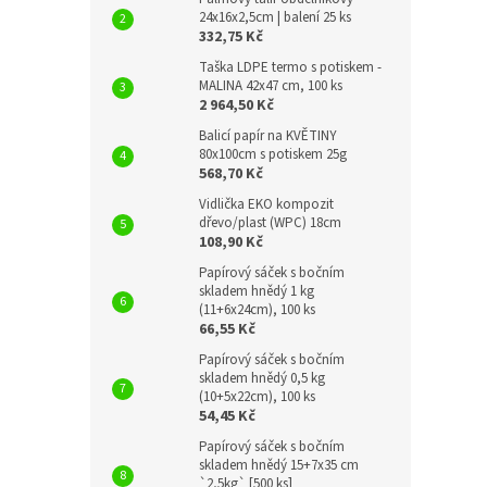
24x16x2,5cm | balení 25 ks
332,75 Kč
Taška LDPE termo s potiskem -
MALINA 42x47 cm, 100 ks
2 964,50 Kč
Balicí papír na KVĚTINY
80x100cm s potiskem 25g
568,70 Kč
Vidlička EKO kompozit
dřevo/plast (WPC) 18cm
108,90 Kč
Papírový sáček s bočním
skladem hnědý 1 kg
(11+6x24cm), 100 ks
66,55 Kč
Papírový sáček s bočním
skladem hnědý 0,5 kg
(10+5x22cm), 100 ks
54,45 Kč
Papírový sáček s bočním
skladem hnědý 15+7x35 cm
`2,5kg` [500 ks]