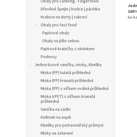
Obaly pro catering - Fingerfood
Jed
Dřevěné špejle | bodce | párátka
100%
Krabice na dorty | cukroví
ke k
Obaly pro fast food
Papírové obaly
Obaly na jídlo sebou
Papírové krabičky s okénkem
Podnosy
Jednorázové vaničky, misky, kbelíky
Miska (PP) kulatá průhledná
Miska (PP) hranatá průhledná
Miska (PP) s víčkem oválná průhledná
Miska (rPET) s víčkem hranatá
průhledná
Vanička na sádlo
Kelímek na aspik
Kbelíky pro potravinářský průmysl
Misky na zatavení