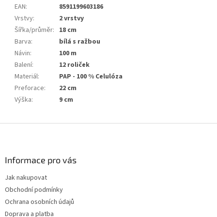
EAN
:
8591199603186
Vrstvy
:
2 vrstvy
Šířka/průměr
:
18 cm
Barva
:
bílá s ražbou
Návin
:
100 m
Balení
:
12 roliček
Materiál
:
PAP - 100 % Celulóza
Preforace
:
22 cm
Výška
:
9 cm
Z
á
p
a
Informace pro vás
t
Jak nakupovat
í
Obchodní podmínky
Ochrana osobních údajů
Doprava a platba