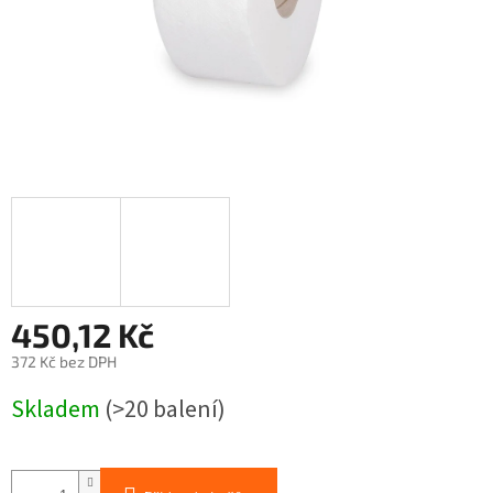
450,12 Kč
372 Kč bez DPH
Měrná
Skladem
(>20 balení)
cena: