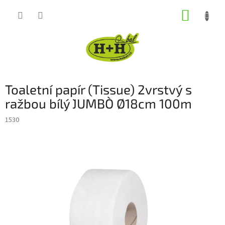
Přejít
NÁKUP
na
obsah
KOŠÍK
Toaletní papír (Tissue) 2vrstvý s
ražbou bílý `JUMBO` Ø18cm 100m
1530