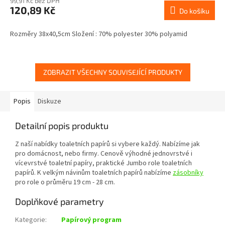
99,91 Kč bez DPH
120,89 Kč
Do košíku
Rozměry 38x40,5cm Složení : 70% polyester 30% polyamid
ZOBRAZIT VŠECHNY SOUVISEJÍCÍ PRODUKTY
Popis
Diskuze
Detailní popis produktu
Z naší nabídky toaletních papírů si vybere každý. Nabízíme jak
pro domácnost, nebo firmy. Cenově výhodné jednovrstvé i
vícevrstvé toaletní papíry, praktické Jumbo role toaletních
papírů. K velkým návinům toaletních papírů nabízíme
zásobníky
pro role o průměru 19 cm - 28 cm.
Doplňkové parametry
Kategorie
:
Papírový program