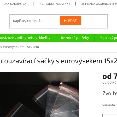
JAK NAKUPOVAT
OBCHODNÍ PODMÍNKY
OCHRANA OSOBNÍCH ÚD
HLEDAT
orázové vaničky, misky, kbelíky
Řeznické potřeby
Papírový 
y s eurovýsekem 15x22cm
hlouzavírací sáčky s eurovýsekem 15
od
7
od
60 Kč
Měrná
Zvolt
cena:
Varianta