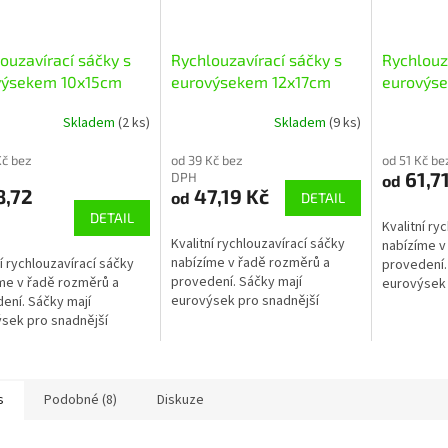
ouzavírací sáčky s
Rychlouzavírací sáčky s
Rychlouz
výsekem 10x15cm
eurovýsekem 12x17cm
eurovýs
Skladem
(2 ks)
Skladem
(9 ks)
Kč bez
od 39 Kč bez
od 51 Kč b
61,71
DPH
od
8,72
47,19 Kč
od
DETAIL
DETAIL
Kvalitní ry
Kvalitní rychlouzavírací sáčky
nabízíme v
nabízíme v řadě rozměrů a
ní rychlouzavírací sáčky
provedení.
provedení. Sáčky mají
me v řadě rozměrů a
eurovýsek 
eurovýsek pro snadnější
ení. Sáčky mají
zavěšení. Z
zavěšení. ZIP sáčky mají atest
sek pro snadnější
pro kontakt
pro kontakt s potravinami.
ní. ZIP sáčky mají atest
ntakt s potravinami.
s
Podobné (8)
Diskuze