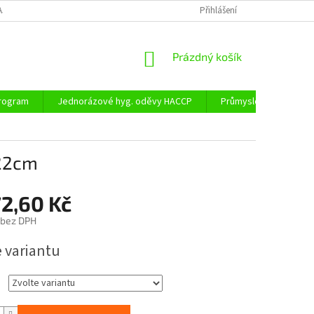
AJŮ
DOPRAVA A PLATBA
Přihlášení
NÁKUPNÍ
Prázdný košík
KOŠÍK
program
Jednorázové hyg. oděvy HACCP
Průmyslové obaly
x22cm
2,60 Kč
bez DPH
e variantu