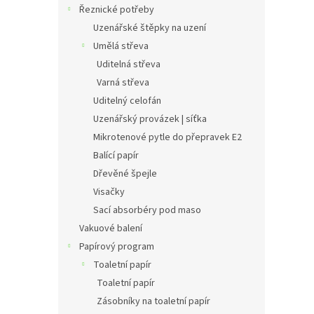
Řeznické potřeby
Uzenářské štěpky na uzení
Umělá střeva
Uditelná střeva
Varná střeva
Uditelný celofán
Uzenářský provázek | síťka
Mikrotenové pytle do přepravek E2
Balící papír
Dřevěné špejle
Visačky
Sací absorbéry pod maso
Vakuové balení
Papírový program
Toaletní papír
Toaletní papír
Zásobníky na toaletní papír