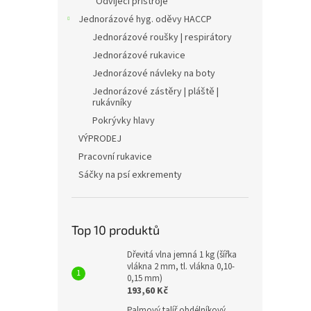
Odvíjecí přístroje
Jednorázové hyg. oděvy HACCP
Jednorázové roušky | respirátory
Jednorázové rukavice
Jednorázové návleky na boty
Jednorázové zástěry | pláště |
rukávníky
Pokrývky hlavy
VÝPRODEJ
Pracovní rukavice
Sáčky na psí exkrementy
Top 10 produktů
Dřevitá vlna jemná 1 kg (šířka
vlákna 2 mm, tl. vlákna 0,10-
0,15 mm)
193,60 Kč
Palmový talíř obdélníkový