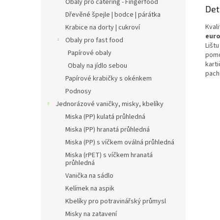
Obaly pro catering - Fingerfood
Det
Dřevěné špejle | bodce | párátka
Kvali
Krabice na dorty | cukroví
eur
Obaly pro fast food
Lištu
Papírové obaly
pomo
karti
Obaly na jídlo sebou
pach
Papírové krabičky s okénkem
Podnosy
Jednorázové vaničky, misky, kbelíky
Miska (PP) kulatá průhledná
Miska (PP) hranatá průhledná
Miska (PP) s víčkem oválná průhledná
Miska (rPET) s víčkem hranatá
průhledná
Vanička na sádlo
Kelímek na aspik
Kbelíky pro potravinářský průmysl
Misky na zatavení