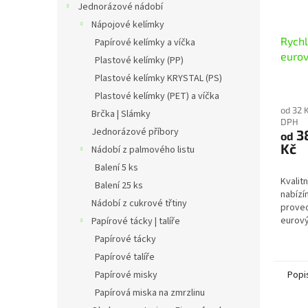
Jednorázové nádobí
Nápojové kelímky
Rychl
Papírové kelímky a víčka
euro
Plastové kelímky (PP)
Plastové kelímky KRYSTAL (PS)
Plastové kelímky (PET) a víčka
od 32 
Brčka | Slámky
DPH
Jednorázové příbory
3
od
Kč
Nádobí z palmového listu
Balení 5 ks
Kvalit
Balení 25 ks
nabízí
Nádobí z cukrové třtiny
proved
eurový
Papírové tácky | talíře
zavěše
Papírové tácky
pro ko
Papírové talíře
Papírové misky
Popi
Papírová miska na zmrzlinu