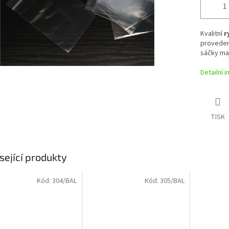
Kvalitní
r
proveden
sáčky ma
Detailní 
TISK
sející produkty
Kód:
304/BAL
Kód:
305/BAL