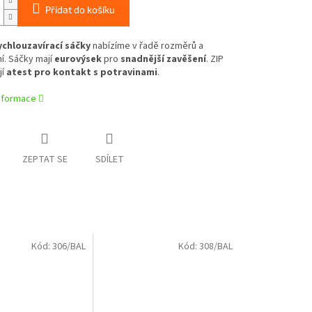
Přidat do košíku
ychlouzavírací sáčky
nabízíme v řadě rozměrů a
í. Sáčky mají
eurovýsek
pro
snadnější zavěšení
. ZIP
jí
atest pro kontakt s potravinami
.
informace
ZEPTAT SE
SDÍLET
Kód:
306/BAL
Kód:
308/BAL