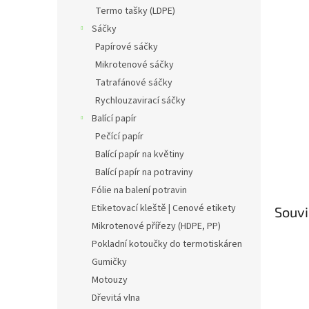
n
Termo tašky (LDPE)
e
Sáčky
l
Papírové sáčky
Mikrotenové sáčky
Tatrafánové sáčky
Rychlouzavirací sáčky
Balící papír
Pečící papír
Balící papír na květiny
Balící papír na potraviny
Fólie na balení potravin
Etiketovací kleště | Cenové etikety
Souvi
Mikrotenové přířezy (HDPE, PP)
Pokladní kotoučky do termotiskáren
Gumičky
Motouzy
Dřevitá vlna