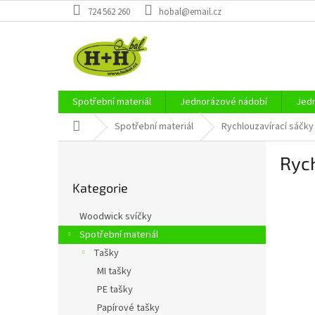
Přejít
724 562 260
hobal@email.cz
na
obsah
Spotřební materiál
Jednorázové nádobí
Jedn
Domů
Spotřební materiál
Rychlouzavírací sáčk
P
Ryc
o
Přeskočit
s
Kategorie
kategorie
t
r
Woodwick svíčky
a
Spotřební materiál
n
Tašky
n
í
MI tašky
p
PE tašky
a
Papírové tašky