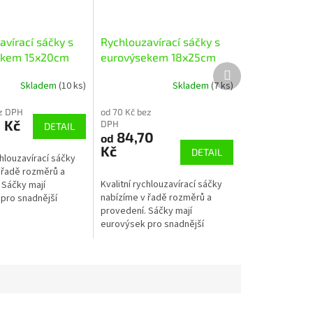
avírací sáčky s
Rychlouzavírací sáčky s
ekem 15x20cm
eurovýsekem 18x25cm
Další
produkt
Skladem
(10 ks)
Skladem
(7 ks)
ez DPH
od 70 Kč bez
 Kč
DPH
DETAIL
84,70
od
Kč
DETAIL
chlouzavírací sáčky
 řadě rozměrů a
Kvalitní rychlouzavírací sáčky
 Sáčky mají
nabízíme v řadě rozměrů a
pro snadnější
provedení. Sáčky mají
IP sáčky mají atest
eurovýsek pro snadnější
 s potravinami.
zavěšení. ZIP sáčky mají atest
pro kontakt s potravinami.