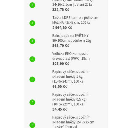
24x16x2,5cm | balení 25 ks
332,75 Kč
Taška LDPE termo s potiskem -
MALINA 42x47 cm, 100 ks
2 964,50 Kč
Balicí papír na KVĚTINY
80x100cm s potiskem 25g
568,70 Kč
Vidlička EKO kompozit
dřevo/plast (WPC) 18cm
108,90 Kč
Papírový sáček s bočním
skladem hnědý 1 kg
(11+6x24cm), 100 ks
66,55 Kč
Papírový sáček s bočním
skladem hnědý 0,5 kg
(10+5x22cm), 100 ks
54,45 Kč
Papírový sáček s bočním
skladem hnědý 15+7x35 cm
`2,5kg` [500 ks]