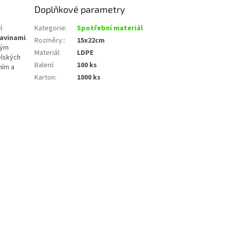
Doplňkové parametry
í
Kategorie
:
Spotřební materiál
ravinami
.
Rozměry:
:
15x22cm
kým
Materiál
:
LDPE
elských
Balení
:
100 ks
ním a
Karton
:
1000 ks