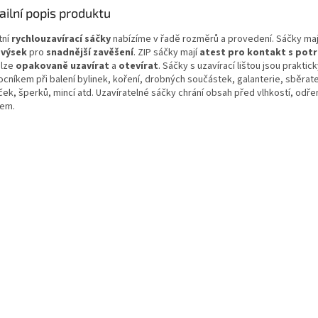
ailní popis produktu
tní
rychlouzavírací sáčky
nabízíme v řadě rozměrů a provedení. Sáčky maj
ovýsek
pro
snadnější zavěšení
. ZIP sáčky mají
atest pro kontakt s pot
 lze
opakovaně uzavírat
a
otevírat
. Sáčky s uzavírací lištou jsou praktic
cníkem při balení bylinek, koření, drobných součástek, galanterie, sběrat
ček, šperků, mincí atd. Uzavíratelné sáčky chrání obsah před vlhkostí, odře
em.