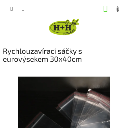
Přejít
NÁKUP
na
obsah
KOŠÍK
Rychlouzavírací sáčky s
eurovýsekem 30x40cm