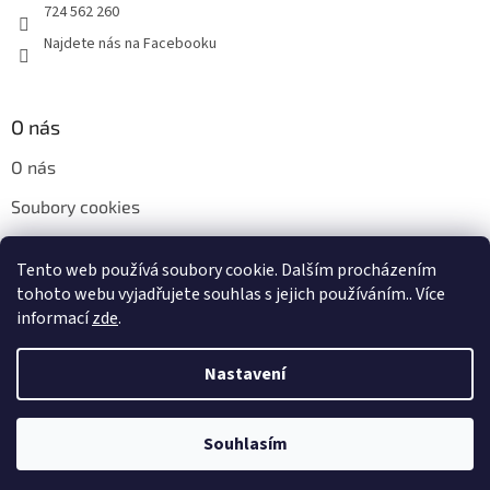
724 562 260
Najdete nás na Facebooku
O nás
O nás
Soubory cookies
Napište nám
Tento web používá soubory cookie. Dalším procházením
Kontakty
tohoto webu vyjadřujete souhlas s jejich používáním.. Více
informací
zde
.
Nastavení
Vytvořil Shoptet
Souhlasím
Copyright 2026
H+H obal s.r.o.
. Všechna práva vyhrazena.