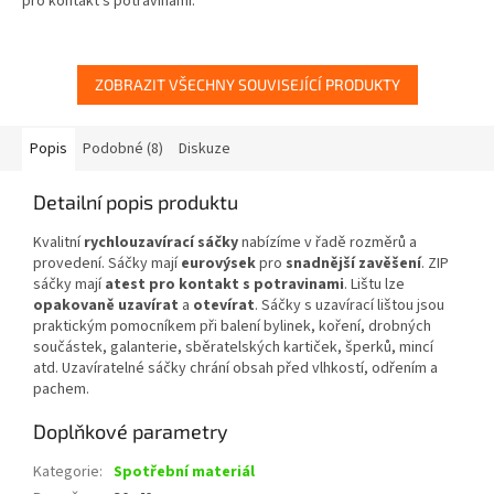
pro kontakt s potravinami.
ZOBRAZIT VŠECHNY SOUVISEJÍCÍ PRODUKTY
Popis
Podobné (8)
Diskuze
Detailní popis produktu
Kvalitní
rychlouzavírací sáčky
nabízíme v řadě rozměrů a
provedení. Sáčky mají
eurovýsek
pro
snadnější zavěšení
. ZIP
sáčky mají
atest pro kontakt s potravinami
. Lištu lze
opakovaně uzavírat
a
otevírat
. Sáčky s uzavírací lištou jsou
praktickým pomocníkem při balení bylinek, koření, drobných
součástek, galanterie, sběratelských kartiček, šperků, mincí
atd. Uzavíratelné sáčky chrání obsah před vlhkostí, odřením a
pachem.
Doplňkové parametry
Kategorie
:
Spotřební materiál