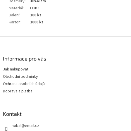
Rozměry:
:
30x40cm
Materiál
:
LDPE
Balení
:
100 ks
Karton
:
1000 ks
Z
á
p
a
Informace pro vás
t
Jak nakupovat
í
Obchodní podmínky
Ochrana osobních údajů
Doprava a platba
Kontakt
hobal
@
email.cz