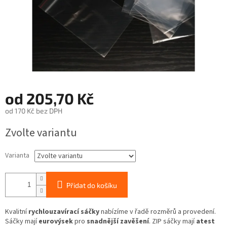
od
205,70 Kč
od
170 Kč
bez DPH
Měrná
Zvolte variantu
cena:
Varianta
Přidat do košíku
Kvalitní
rychlouzavírací sáčky
nabízíme v řadě rozměrů a provedení.
Sáčky mají
eurovýsek
pro
snadnější zavěšení
. ZIP sáčky mají
atest